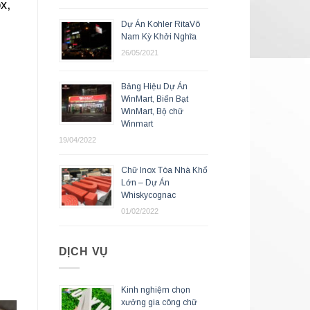
x,
Dự Án Kohler RitaVõ
Nam Kỳ Khởi Nghĩa
26/05/2021
Bảng Hiệu Dự Án
WinMart, Biển Bạt
WinMart, Bộ chữ
Winmart
19/04/2022
Chữ Inox Tòa Nhà Khổ
Lớn – Dự Án
Whiskycognac
01/02/2022
DỊCH VỤ
Kinh nghiệm chọn
xưởng gia công chữ