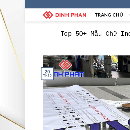
Skip
to
TRANG CHỦ
content
Top 50+ Mẫu Chữ In
20
Th12