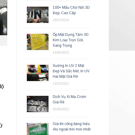
100+ Mẫu Chữ Nổi 3D
Đẹp, Cao Cấp
15/07/2024
Ốp Mặt Dựng Tấm 3D
Kim Loại Trọn Gói,
Sang Trọng
14/06/2023
Xưởng In UV 2 Mặt
Đẹp Và Sắc Nét, In UV
Hai Mặt Giá Rẻ
13/10/2021
độ
Dịch Vụ Xi Mạ Crom
Giá Rẻ
05/06/2021
Giá thi công bảng hiệu
hữ
Alu ngoài trời mới nhất