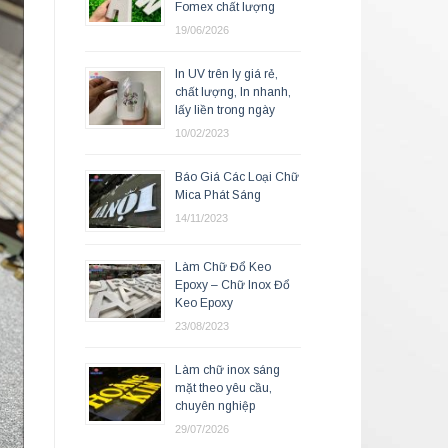
Fomex chất lượng
19/06/2026
In UV trên ly giá rẻ,
chất lượng, In nhanh,
lấy liền trong ngày
10/02/2023
Báo Giá Các Loại Chữ
Mica Phát Sáng
14/11/2023
Làm Chữ Đổ Keo
Epoxy – Chữ Inox Đổ
Keo Epoxy
23/08/2023
Làm chữ inox sáng
mặt theo yêu cầu,
chuyên nghiệp
29/07/2026