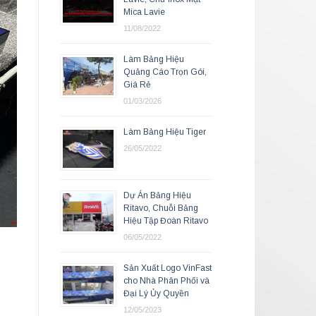
Mica Lavie
11/08/2022
Làm Bảng Hiệu
Quảng Cáo Trọn Gói,
Giá Rẻ
01/03/2026
Làm Bảng Hiệu Tiger
26/05/2022
Dự Án Bảng Hiệu
Ritavo, Chuỗi Bảng
Hiệu Tập Đoàn Ritavo
06/05/2022
Sản Xuất Logo VinFast
cho Nhà Phân Phối và
Đại Lý Ủy Quyền
12/05/2023