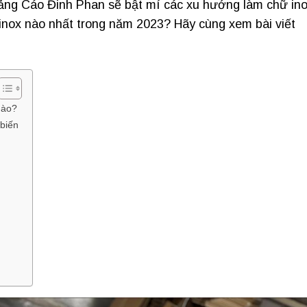
uảng Cáo Đinh Phan sẽ bật mí các xu hướng làm chữ ino
inox nào nhất trong năm 2023? Hãy cùng xem bài viết
nào?
biến