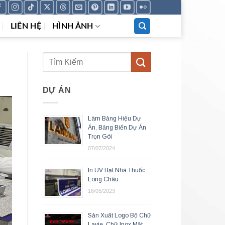
LIÊN HỆ
HÌNH ẢNH
DỰ ÁN
Làm Bảng Hiệu Dự
Án, Bảng Biển Dự Án
Trọn Gói
07/07/2024
In UV Bạt Nhà Thuốc
Long Châu
16/05/2023
Sản Xuất Logo Bộ Chữ
Lavie, Chữ Inox Mặt