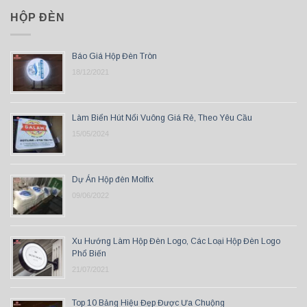
HỘP ĐÈN
Báo Giá Hộp Đèn Tròn
18/12/2021
Làm Biển Hút Nổi Vuông Giá Rẻ, Theo Yêu Cầu
15/05/2024
Dự Án Hộp đèn Molfix
09/06/2022
Xu Hướng Làm Hộp Đèn Logo, Các Loại Hộp Đèn Logo
Phổ Biến
21/07/2021
Top 10 Bảng Hiệu Đẹp Được Ưa Chuộng