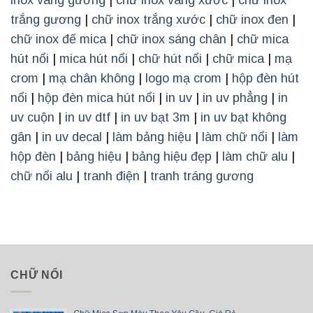
trắng gương
|
chữ inox trắng xước
|
chữ inox đen
|
chữ inox đế mica
|
chữ inox sáng chân
|
chữ mica
hút nổi
|
mica hút nổi
|
chữ hút nổi
|
chữ mica
|
mạ
crom
|
mạ chân không
|
logo mạ crom
|
hộp đèn hút
nổi
|
hộp đèn mica hút nổi
|
in uv
|
in uv phẳng
|
in
uv cuộn
|
in uv dtf
|
in uv bạt 3m
|
in uv bạt không
gân
|
in uv decal
|
làm bảng hiệu
|
làm chữ nổi
|
làm
hộp đèn
|
bảng hiệu
|
bảng hiệu đẹp
|
làm chữ alu
|
chữ nổi alu
|
tranh điện
|
tranh tráng gương
CHỮ NỔI