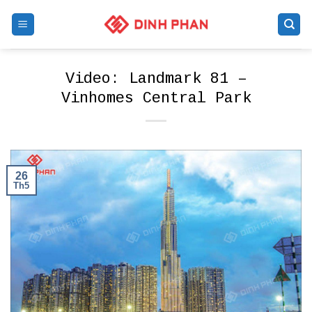
Skip
to
content
Video: Landmark 81 –
Vinhomes Central Park
26
Th5