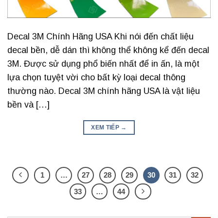
Decal 3M Chính Hãng USA Khi nói đến chất liệu
decal bền, dễ dán thì không thể không kể đến decal
3M. Được sử dụng phổ biến nhất để in ấn, là một
lựa chọn tuyệt vời cho bất kỳ loại decal thông
thường nào. Decal 3M chính hãng USA là vật liệu
bền và […]
XEM TIẾP
→
1
…
27
28
29
30
31
32
33
…
44