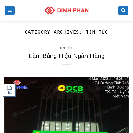
Skip
to
content
CATEGORY ARCHIVES:
TIN TỨC
TIN TỨC
Làm Bảng Hiệu Ngân Hàng
13
Th5