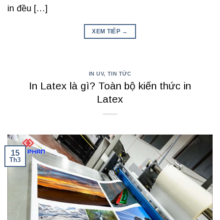
in đều […]
XEM TIẾP
→
IN UV
,
TIN TỨC
In Latex là gì? Toàn bộ kiến thức in
Latex
15
Th3