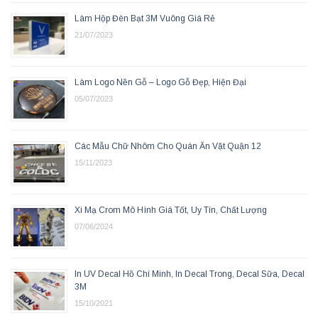
Làm Hộp Đèn Bạt 3M Vuông Giá Rẻ
21/07/2023
Làm Logo Nền Gỗ – Logo Gỗ Đẹp, Hiện Đại
05/07/2023
Các Mẫu Chữ Nhôm Cho Quán Ăn Vặt Quận 12
15/11/2023
Xi Mạ Crom Mô Hình Giá Tốt, Uy Tín, Chất Lượng
07/06/2024
In UV Decal Hồ Chí Minh, In Decal Trong, Decal Sữa, Decal
3M
15/10/2021