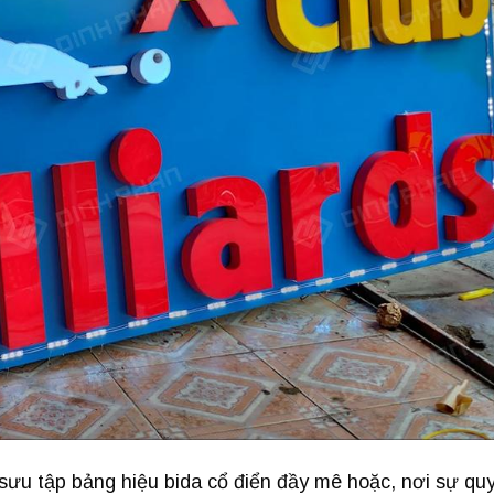
ưu tập bảng hiệu bida cổ điển đầy mê hoặc, nơi sự qu