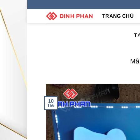
Skip
to
TRANG CHỦ
content
T
Mẫu
10
Th6