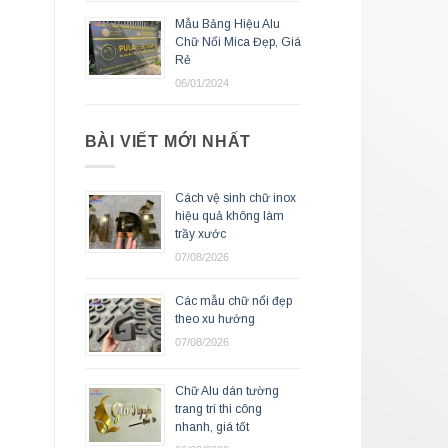
Mẫu Bảng Hiệu Alu
Chữ Nổi Mica Đẹp, Giá
Rẻ
06/01/2024
BÀI VIẾT MỚI NHẤT
Cách vệ sinh chữ inox
hiệu quả không làm
trầy xước
07/08/2026
Các mẫu chữ nổi đẹp
theo xu hướng
07/08/2026
Chữ Alu dán tường
trang trí thi công
nhanh, giá tốt