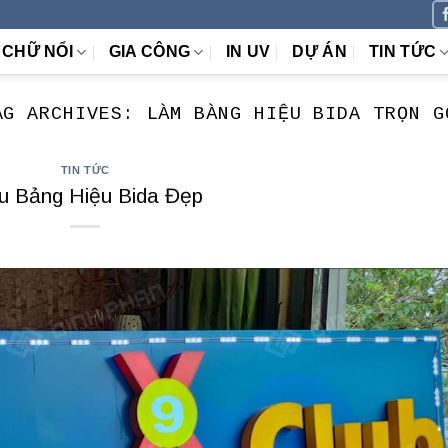
CHỮ NỔI
GIA CÔNG
IN UV
DỰ ÁN
TIN TỨC
AG ARCHIVES:
LÀM BÀNG HIỆU BIDA TRỌN G
TIN TỨC
 Bảng Hiệu Bida Đẹp