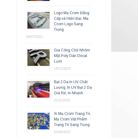
Logo Mạ Crom Đẳng
Cấp và Hiện Đại, Mạ
Crom Logo Sang
Trọng
09/07/2021
Gia Công Chữ Nhôm
Mặt Poly Dán Decal
Lưới
19/12/2023
Bạt 2 Da In UV Chất
Lượng, In UV Bạt 2 Da
Giá Rẻ, In Nhanh
02/11/2022
Xi Mạ Crom Trang Trí,
Mạ Crom Vật Phẩm
Trang Trí Sang Trọng
02/06/2022