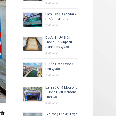
06/02/2022
Làm Bảng Biển SPA –
Dự Án TATU SPA
26/05/2022
Dự Án In UV Biển
Thông Tin Vinpearl
Safari Phú Quốc
30/06/2023
Dự Án Grand World
Phú Quốc
25/05/2021
Làm Bộ Chữ Mobifone
– Bảng Hiệu Mobifone
Trọn Gói
05/06/2023
yến
Gia công Lắp đặt Logo