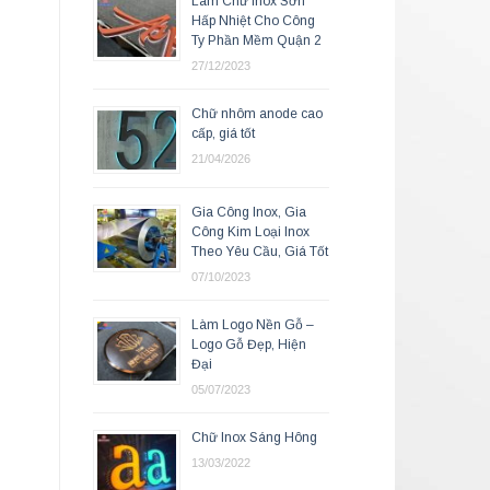
Làm Chữ Inox Sơn
Hấp Nhiệt Cho Công
Ty Phần Mềm Quận 2
27/12/2023
Chữ nhôm anode cao
cấp, giá tốt
21/04/2026
Gia Công Inox, Gia
Công Kim Loại Inox
Theo Yêu Cầu, Giá Tốt
07/10/2023
Làm Logo Nền Gỗ –
Logo Gỗ Đẹp, Hiện
Đại
05/07/2023
Chữ Inox Sáng Hông
13/03/2022