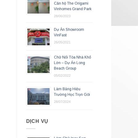
Căn hộ The Origami
m
Vinhomes Grand Park
28/06/2023
Dự Án Showroom
VinFast
26/05/2021
Chữ Nổi Tòa Nhà Khổ
Lớn – Dự Án Long
Beach Group
05/02/2022
Làm Bảng Hiệu
Trường Học Trọn Gói
28/07/2024
DỊCH VỤ