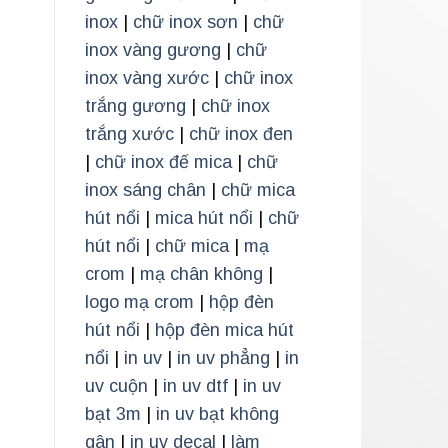
inox
|
chữ inox sơn
|
chữ
inox vàng gương
|
chữ
inox vàng xước
|
chữ inox
trắng gương
|
chữ inox
trắng xước
|
chữ inox đen
|
chữ inox đế mica
|
chữ
inox sáng chân
|
chữ mica
hút nổi
|
mica hút nổi
|
chữ
hút nổi
|
chữ mica
|
mạ
crom
|
mạ chân không
|
logo mạ crom
|
hộp đèn
hút nổi
|
hộp đèn mica hút
nổi
|
in uv
|
in uv phẳng
|
in
uv cuộn
|
in uv dtf
|
in uv
bạt 3m
|
in uv bạt không
gân
|
in uv decal
|
làm