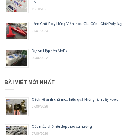
3M
15/10/2021
Làm Chữ Poly Hông Viền Inox, Gia Công Chữ Poly Đẹp
04/01/2023
Dự Án Hộp đèn Molfix
09/06/2022
BÀI VIẾT MỚI NHẤT
Cách vệ sinh chữ inox hiệu quả không làm trầy xước
07/08/2026
Các mẫu chữ nổi đẹp theo xu hướng
07/08/2026