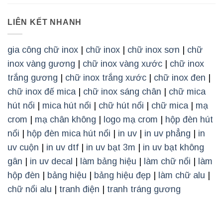
LIÊN KẾT NHANH
gia công chữ inox
|
chữ inox
|
chữ inox sơn
|
chữ
inox vàng gương
|
chữ inox vàng xước
|
chữ inox
trắng gương
|
chữ inox trắng xước
|
chữ inox đen
|
chữ inox đế mica
|
chữ inox sáng chân
|
chữ mica
hút nổi
|
mica hút nổi
|
chữ hút nổi
|
chữ mica
|
mạ
crom
|
mạ chân không
|
logo mạ crom
|
hộp đèn hút
nổi
|
hộp đèn mica hút nổi
|
in uv
|
in uv phẳng
|
in
uv cuộn
|
in uv dtf
|
in uv bạt 3m
|
in uv bạt không
gân
|
in uv decal
|
làm bảng hiệu
|
làm chữ nổi
|
làm
hộp đèn
|
bảng hiệu
|
bảng hiệu đẹp
|
làm chữ alu
|
chữ nổi alu
|
tranh điện
|
tranh tráng gương