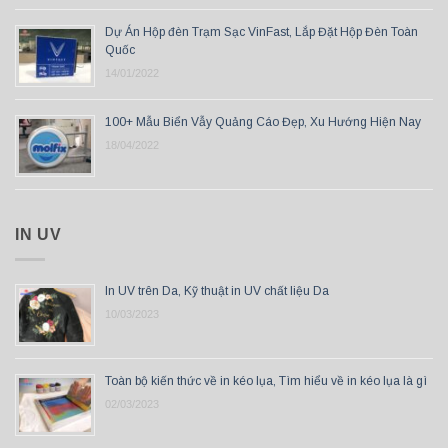
Dự Án Hộp đèn Trạm Sạc VinFast, Lắp Đặt Hộp Đèn Toàn
Quốc
14/01/2022
100+ Mẫu Biển Vẫy Quảng Cáo Đẹp, Xu Hướng Hiện Nay
18/04/2022
IN UV
In UV trên Da, Kỹ thuật in UV chất liệu Da
10/03/2023
Toàn bộ kiến thức về in kéo lụa, Tìm hiểu về in kéo lụa là gì
02/03/2023