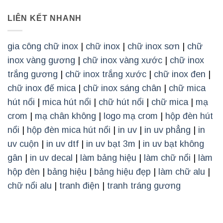
LIÊN KẾT NHANH
gia công chữ inox
|
chữ inox
|
chữ inox sơn
|
chữ
inox vàng gương
|
chữ inox vàng xước
|
chữ inox
trắng gương
|
chữ inox trắng xước
|
chữ inox đen
|
chữ inox đế mica
|
chữ inox sáng chân
|
chữ mica
hút nổi
|
mica hút nổi
|
chữ hút nổi
|
chữ mica
|
mạ
crom
|
mạ chân không
|
logo mạ crom
|
hộp đèn hút
nổi
|
hộp đèn mica hút nổi
|
in uv
|
in uv phẳng
|
in
uv cuộn
|
in uv dtf
|
in uv bạt 3m
|
in uv bạt không
gân
|
in uv decal
|
làm bảng hiệu
|
làm chữ nổi
|
làm
hộp đèn
|
bảng hiệu
|
bảng hiệu đẹp
|
làm chữ alu
|
chữ nổi alu
|
tranh điện
|
tranh tráng gương