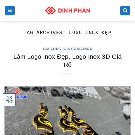
Skip
to
content
TAG ARCHIVES:
LOGO INOX ĐẸP
GIA CÔNG
,
GIA CÔNG INOX
Làm Logo Inox Đẹp, Logo Inox 3D Giá
Rẻ
18
Th7