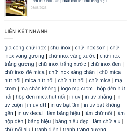
Làm chữ inox sáng chân cao cấp cho bảng hiệu
03/08/2026
LIÊN KẾT NHANH
gia công chữ inox
|
chữ inox
|
chữ inox sơn
|
chữ
inox vàng gương
|
chữ inox vàng xước
|
chữ inox
trắng gương
|
chữ inox trắng xước
|
chữ inox đen
|
chữ inox đế mica
|
chữ inox sáng chân
|
chữ mica
hút nổi
|
mica hút nổi
|
chữ hút nổi
|
chữ mica
|
mạ
crom
|
mạ chân không
|
logo mạ crom
|
hộp đèn hút
nổi
|
hộp đèn mica hút nổi
|
in uv
|
in uv phẳng
|
in
uv cuộn
|
in uv dtf
|
in uv bạt 3m
|
in uv bạt không
gân
|
in uv decal
|
làm bảng hiệu
|
làm chữ nổi
|
làm
hộp đèn
|
bảng hiệu
|
bảng hiệu đẹp
|
làm chữ alu
|
chữ nổi alu
|
tranh điện
|
tranh tráng gương