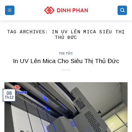
Skip
to
content
TAG ARCHIVES:
IN UV LÊN MICA SIÊU THỊ
THỦ ĐỨC
TIN TỨC
In UV Lên Mica Cho Siêu Thị Thủ Đức
08
Th12