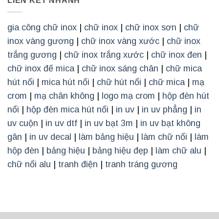
LIÊN KẾT NHANH
gia công chữ inox
|
chữ inox
|
chữ inox sơn
|
chữ
inox vàng gương
|
chữ inox vàng xước
|
chữ inox
trắng gương
|
chữ inox trắng xước
|
chữ inox đen
|
chữ inox đế mica
|
chữ inox sáng chân
|
chữ mica
hút nổi
|
mica hút nổi
|
chữ hút nổi
|
chữ mica
|
mạ
crom
|
mạ chân không
|
logo mạ crom
|
hộp đèn hút
nổi
|
hộp đèn mica hút nổi
|
in uv
|
in uv phẳng
|
in
uv cuộn
|
in uv dtf
|
in uv bạt 3m
|
in uv bạt không
gân
|
in uv decal
|
làm bảng hiệu
|
làm chữ nổi
|
làm
hộp đèn
|
bảng hiệu
|
bảng hiệu đẹp
|
làm chữ alu
|
chữ nổi alu
|
tranh điện
|
tranh tráng gương