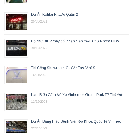
Dự Án Kohler RitaVõ Quận 2
25/05/2021
Bộ chữ BIDV thay đổi nhận diện mới, Chữ Nhôm BIDV
30/12/2022
Thi Công Showroom Oto VinFast Vin1S
16/01/2022
Làm Biển Cấm Đỗ Xe Vinhomes Grand Park TP Thủ Đức
12/12/2023
Dự Án Bảng Hiệu Bệnh Viện Đa Khoa Quốc Tế Vinmec
22/11/2023