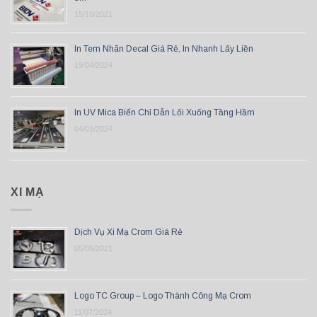
15/10/2021
In Tem Nhãn Decal Giá Rẻ, In Nhanh Lấy Liền
19/04/2024
In UV Mica Biển Chỉ Dẫn Lối Xuống Tầng Hầm
04/01/2024
XI MẠ
Dịch Vụ Xi Mạ Crom Giá Rẻ
05/06/2021
Logo TC Group – Logo Thành Công Mạ Crom
11/07/2024