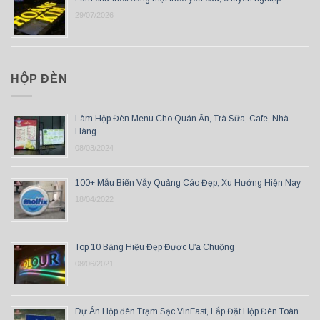
29/07/2026
HỘP ĐÈN
Làm Hộp Đèn Menu Cho Quán Ăn, Trà Sữa, Cafe, Nhà
Hàng
08/03/2024
100+ Mẫu Biển Vẫy Quảng Cáo Đẹp, Xu Hướng Hiện Nay
18/04/2022
Top 10 Bảng Hiệu Đẹp Được Ưa Chuộng
08/06/2021
Dự Án Hộp đèn Trạm Sạc VinFast, Lắp Đặt Hộp Đèn Toàn