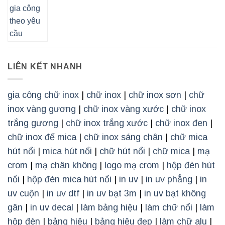
LIÊN KẾT NHANH
gia công chữ inox
|
chữ inox
|
chữ inox sơn
|
chữ
inox vàng gương
|
chữ inox vàng xước
|
chữ inox
trắng gương
|
chữ inox trắng xước
|
chữ inox đen
|
chữ inox đế mica
|
chữ inox sáng chân
|
chữ mica
hút nổi
|
mica hút nổi
|
chữ hút nổi
|
chữ mica
|
mạ
crom
|
mạ chân không
|
logo mạ crom
|
hộp đèn hút
nổi
|
hộp đèn mica hút nổi
|
in uv
|
in uv phẳng
|
in
uv cuộn
|
in uv dtf
|
in uv bạt 3m
|
in uv bạt không
gân
|
in uv decal
|
làm bảng hiệu
|
làm chữ nổi
|
làm
hộp đèn
|
bảng hiệu
|
bảng hiệu đẹp
|
làm chữ alu
|