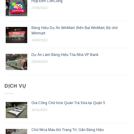
Hộp Đèn ConCung
27/05/2022
Bảng Hiệu Dự Án WinMart, Biển Bạt WinMart, Bộ chữ
Winmart
19/04/2022
Dự Án Làm Bảng Hiệu Tòa Nhà VP Bank
23/03/2024
DỊCH VỤ
Gia Công Chữ Inox Quán Trà Sữa tại Quận 5
15/11/2023
Chữ Mica Màu Đỏ Trang Trí, Gắn Bảng Hiệu