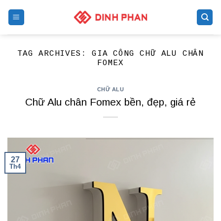
Skip
to
content
TAG ARCHIVES:
GIA CÔNG CHỮ ALU CHÂN
FOMEX
CHỮ ALU
Chữ Alu chân Fomex bền, đẹp, giá rẻ
27
Th4