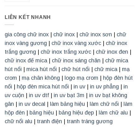
LIÊN KẾT NHANH
gia công chữ inox
|
chữ inox
|
chữ inox sơn
|
chữ
inox vàng gương
|
chữ inox vàng xước
|
chữ inox
trắng gương
|
chữ inox trắng xước
|
chữ inox đen
|
chữ inox đế mica
|
chữ inox sáng chân
|
chữ mica
hút nổi
|
mica hút nổi
|
chữ hút nổi
|
chữ mica
|
mạ
crom
|
mạ chân không
|
logo mạ crom
|
hộp đèn hút
nổi
|
hộp đèn mica hút nổi
|
in uv
|
in uv phẳng
|
in
uv cuộn
|
in uv dtf
|
in uv bạt 3m
|
in uv bạt không
gân
|
in uv decal
|
làm bảng hiệu
|
làm chữ nổi
|
làm
hộp đèn
|
bảng hiệu
|
bảng hiệu đẹp
|
làm chữ alu
|
chữ nổi alu
|
tranh điện
|
tranh tráng gương