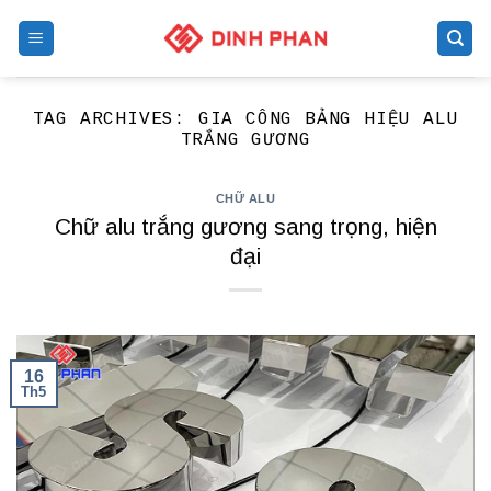
Skip
to
content
TAG ARCHIVES:
GIA CÔNG BẢNG HIỆU ALU
TRẮNG GƯƠNG
CHỮ ALU
Chữ alu trắng gương sang trọng, hiện
đại
16
Th5