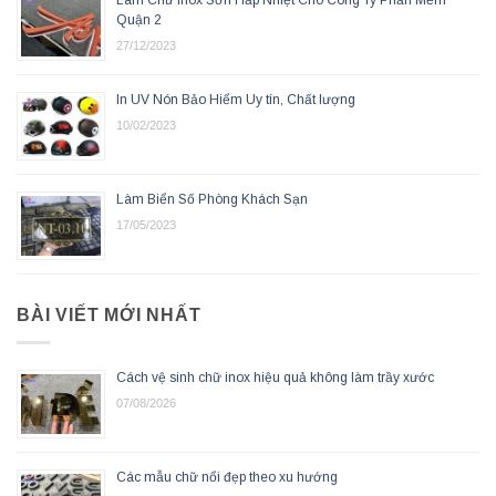
Làm Chữ Inox Sơn Hấp Nhiệt Cho Công Ty Phần Mềm
Quận 2
27/12/2023
In UV Nón Bảo Hiểm Uy tín, Chất lượng
10/02/2023
Làm Biển Số Phòng Khách Sạn
17/05/2023
BÀI VIẾT MỚI NHẤT
Cách vệ sinh chữ inox hiệu quả không làm trầy xước
07/08/2026
Các mẫu chữ nổi đẹp theo xu hướng