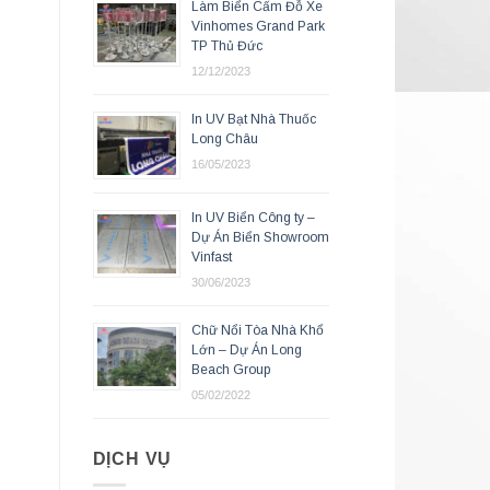
Làm Biển Cấm Đỗ Xe
Vinhomes Grand Park
TP Thủ Đức
12/12/2023
In UV Bạt Nhà Thuốc
Long Châu
16/05/2023
In UV Biển Công ty –
Dự Án Biển Showroom
Vinfast
30/06/2023
Chữ Nổi Tòa Nhà Khổ
Lớn – Dự Án Long
Beach Group
05/02/2022
DỊCH VỤ