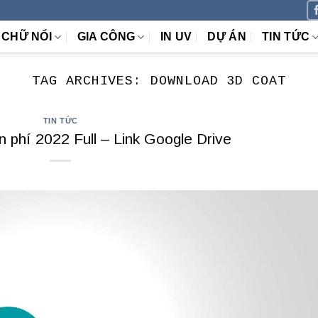
CHỮ NỔI
GIA CÔNG
IN UV
DỰ ÁN
TIN TỨC
TAG ARCHIVES:
DOWNLOAD 3D COAT
TIN TỨC
 phí 2022 Full – Link Google Drive