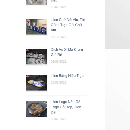
Đẹp
19/07/2021
Làm Chữ Nổi Alu, Thi
Công Trọn Gói Chữ
Alu
30/12/2022
Dịch Vụ Xi Mạ Crom
Giá Rẻ
05/06/2021
Làm Bảng Hiệu Tiger
26/05/2022
Làm Logo Nền Gỗ –
Logo Gỗ Đẹp, Hiện
Đại
05/07/2023