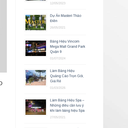
12/05/2023
Dự Án Masteri Thảo
Điền
26/05/2021
Bảng Hiệu Vincom
Mega Mall Grand Park
Quận 9
01/07/2024
Làm Bảng Hiệu
Quảng Cáo Trọn Gói,
Giá Rẻ
3D
01/03/2026
Làm Bảng Hiệu Spa –
Những điều cần lưu ý
khi làm bảng hiệu Spa
27/05/2021