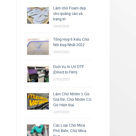
Làm chữ Foam đẹp
cho quảng cáo và
trang trí
19/06/2026
Tổng Hợp 6 Kiểu Chữ
Nổi Đẹp Nhất 2022
19/02/2022
Dịch Vụ In UV DTF
(Direct to Film)
17/02/2023
Làm Chữ Nhôm 1 Gờ
Giá Rẻ, Chữ Nhôm Có
Gờ Hiện Đại
12/07/2023
Các Loại Chữ Mica
Phổ Biến, Chữ Mica