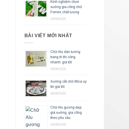
Kinh nghiệm chọn
xưởng gia công chữ
Fomex chất lượng
19/06/2026
BÀI VIẾT MỚI NHẤT
Chữ Alu dán tường
trang trí thi công
nhanh, giá tốt
06/08/2026
Xưởng cắt chữ Mica uy
tín giá tốt
06/08/2026
Chữ Alu gương đẹp,
giá xưởng, gia công
theo yêu cầu
04/08/2026