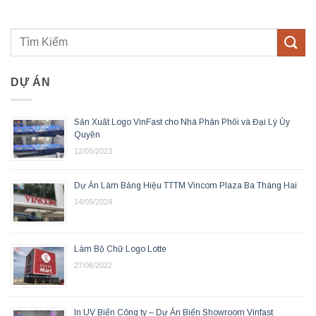
DỰ ÁN
Sản Xuất Logo VinFast cho Nhà Phân Phối và Đại Lý Ủy
Quyền
12/05/2023
Dự Án Làm Bảng Hiệu TTTM Vincom Plaza Ba Tháng Hai
14/05/2024
Làm Bộ Chữ Logo Lotte
27/06/2022
In UV Biển Công ty – Dự Án Biển Showroom Vinfast