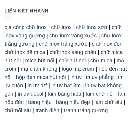
LIÊN KẾT NHANH
gia công chữ inox
|
chữ inox
|
chữ inox sơn
|
chữ
inox vàng gương
|
chữ inox vàng xước
|
chữ inox
trắng gương
|
chữ inox trắng xước
|
chữ inox đen
|
chữ inox đế mica
|
chữ inox sáng chân
|
chữ mica
hút nổi
|
mica hút nổi
|
chữ hút nổi
|
chữ mica
|
mạ
crom
|
mạ chân không
|
logo mạ crom
|
hộp đèn hút
nổi
|
hộp đèn mica hút nổi
|
in uv
|
in uv phẳng
|
in
uv cuộn
|
in uv dtf
|
in uv bạt 3m
|
in uv bạt không
gân
|
in uv decal
|
làm bảng hiệu
|
làm chữ nổi
|
làm
hộp đèn
|
bảng hiệu
|
bảng hiệu đẹp
|
làm chữ alu
|
chữ nổi alu
|
tranh điện
|
tranh tráng gương