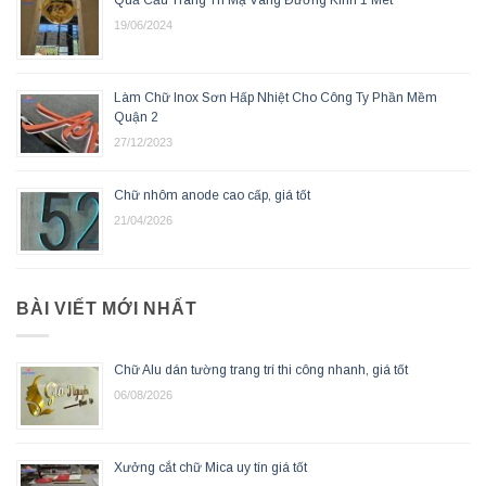
Quả Cầu Trang Trí Mạ Vàng Đường Kính 1 Mét
19/06/2024
Làm Chữ Inox Sơn Hấp Nhiệt Cho Công Ty Phần Mềm
Quận 2
27/12/2023
Chữ nhôm anode cao cấp, giá tốt
21/04/2026
BÀI VIẾT MỚI NHẤT
Chữ Alu dán tường trang trí thi công nhanh, giá tốt
06/08/2026
Xưởng cắt chữ Mica uy tín giá tốt