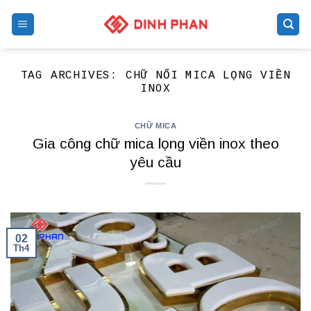
Skip
to
content
TAG ARCHIVES:
CHỮ NỔI MICA LỌNG VIỀN
INOX
CHỮ MICA
Gia công chữ mica lọng viền inox theo
yêu cầu
02
Th4