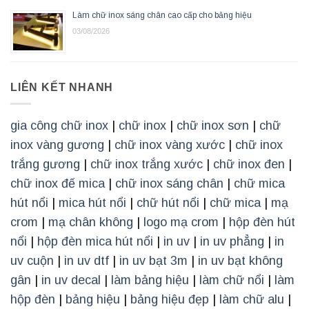
Làm chữ inox sáng chân cao cấp cho bảng hiệu
03/08/2026
LIÊN KẾT NHANH
gia công chữ inox
|
chữ inox
|
chữ inox sơn
|
chữ
inox vàng gương
|
chữ inox vàng xước
|
chữ inox
trắng gương
|
chữ inox trắng xước
|
chữ inox đen
|
chữ inox đế mica
|
chữ inox sáng chân
|
chữ mica
hút nổi
|
mica hút nổi
|
chữ hút nổi
|
chữ mica
|
mạ
crom
|
mạ chân không
|
logo mạ crom
|
hộp đèn hút
nổi
|
hộp đèn mica hút nổi
|
in uv
|
in uv phẳng
|
in
uv cuộn
|
in uv dtf
|
in uv bạt 3m
|
in uv bạt không
gân
|
in uv decal
|
làm bảng hiệu
|
làm chữ nổi
|
làm
hộp đèn
|
bảng hiệu
|
bảng hiệu đẹp
|
làm chữ alu
|