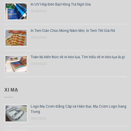
In UV Hộp Đèn Bạt Hồng Trà Ngô Gia
30/06/2023
In Tem Dán Chúc Mừng Năm Mới, In Tem Tết Giá Rẻ
29/01/2024
Toàn bộ kiến thức về in kéo lụa, Tìm hiểu về in kéo lụa là gì
02/03/2023
XI MẠ
Logo Mạ Crom Đẳng Cấp và Hiện Đại, Mạ Crom Logo Sang
Trọng
09/07/2021