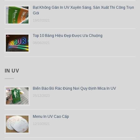
Bạt Không Gân In UV Xuyên Sáng, Sản Xuất Thi Công Trọn
Gói
19/07/2021
Top 10 Bảng Hiệu Đẹp Được Ưa Chuộng
08/06/2021
IN UV
Biển Báo Bỏ Rác Đúng Nơi Quy Định Mica In UV
25/12/2023
Menu In UV Cao Cấp
12/10/2021