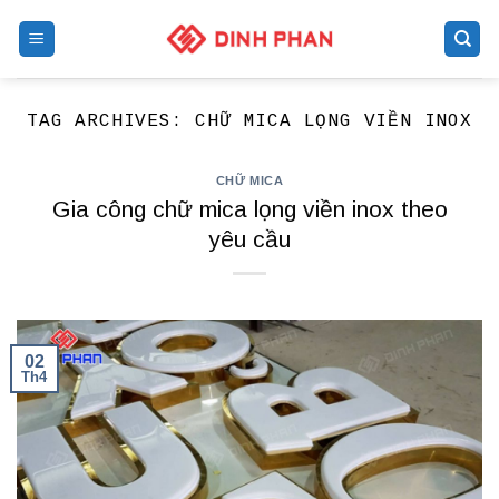
Skip
to
content
TAG ARCHIVES:
CHỮ MICA LỌNG VIỀN INOX
CHỮ MICA
Gia công chữ mica lọng viền inox theo
yêu cầu
02
Th4