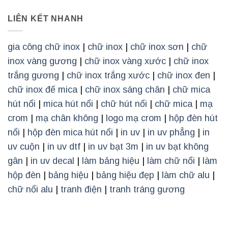
LIÊN KẾT NHANH
gia công chữ inox
|
chữ inox
|
chữ inox sơn
|
chữ
inox vàng gương
|
chữ inox vàng xước
|
chữ inox
trắng gương
|
chữ inox trắng xước
|
chữ inox đen
|
chữ inox đế mica
|
chữ inox sáng chân
|
chữ mica
hút nổi
|
mica hút nổi
|
chữ hút nổi
|
chữ mica
|
mạ
crom
|
mạ chân không
|
logo mạ crom
|
hộp đèn hút
nổi
|
hộp đèn mica hút nổi
|
in uv
|
in uv phẳng
|
in
uv cuộn
|
in uv dtf
|
in uv bạt 3m
|
in uv bạt không
gân
|
in uv decal
|
làm bảng hiệu
|
làm chữ nổi
|
làm
hộp đèn
|
bảng hiệu
|
bảng hiệu đẹp
|
làm chữ alu
|
chữ nổi alu
|
tranh điện
|
tranh tráng gương