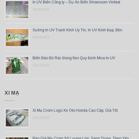
In UV Biển Công ty – Dự Án Biển Showroom Vinfast
30/06/2023
Xưởng In UV Tranh Kính Uy Tín, In UV Kính Đẹp, Bền
09/03/2023
Biển Báo Bỏ Rác Đúng Nơi Quy Định Mica In UV
25/12/2023
XI MẠ
Xi Mạ Crom Logo Xe Oto Honda Cao Cấp, Giá Tốt
29/12/2023
Báo Giá Mạ Crom Số Lượng Lớn, Sang Trọng, Theo Yêu