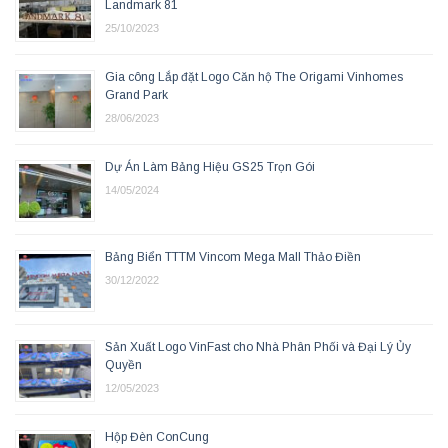
Landmark 81
25/10/2023
Gia công Lắp đặt Logo Căn hộ The Origami Vinhomes
Grand Park
28/06/2023
Dự Án Làm Bảng Hiệu GS25 Trọn Gói
14/05/2024
Bảng Biển TTTM Vincom Mega Mall Thảo Điền
30/12/2022
Sản Xuất Logo VinFast cho Nhà Phân Phối và Đại Lý Ủy
Quyền
12/05/2023
Hộp Đèn ConCung