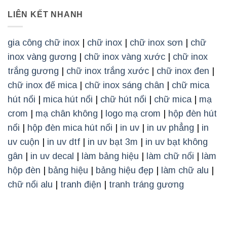
LIÊN KẾT NHANH
gia công chữ inox
|
chữ inox
|
chữ inox sơn
|
chữ
inox vàng gương
|
chữ inox vàng xước
|
chữ inox
trắng gương
|
chữ inox trắng xước
|
chữ inox đen
|
chữ inox đế mica
|
chữ inox sáng chân
|
chữ mica
hút nổi
|
mica hút nổi
|
chữ hút nổi
|
chữ mica
|
mạ
crom
|
mạ chân không
|
logo mạ crom
|
hộp đèn hút
nổi
|
hộp đèn mica hút nổi
|
in uv
|
in uv phẳng
|
in
uv cuộn
|
in uv dtf
|
in uv bạt 3m
|
in uv bạt không
gân
|
in uv decal
|
làm bảng hiệu
|
làm chữ nổi
|
làm
hộp đèn
|
bảng hiệu
|
bảng hiệu đẹp
|
làm chữ alu
|
chữ nổi alu
|
tranh điện
|
tranh tráng gương