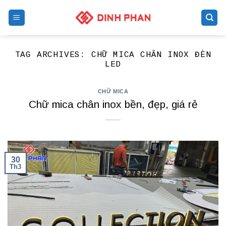
Skip
to
content
TAG ARCHIVES:
CHỮ MICA CHÂN INOX ĐÈN
LED
CHỮ MICA
Chữ mica chân inox bền, đẹp, giá rẻ
30
Th3