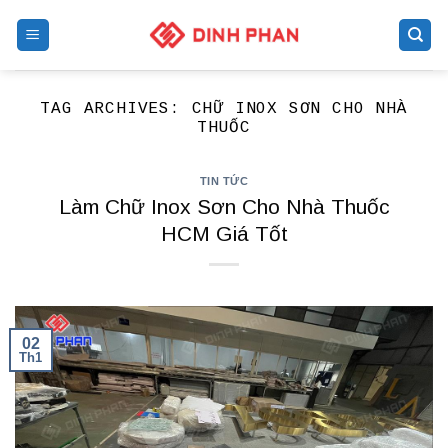
Skip
to
content
TAG ARCHIVES:
CHỮ INOX SƠN CHO NHÀ
THUỐC
TIN TỨC
Làm Chữ Inox Sơn Cho Nhà Thuốc
HCM Giá Tốt
02
Th1