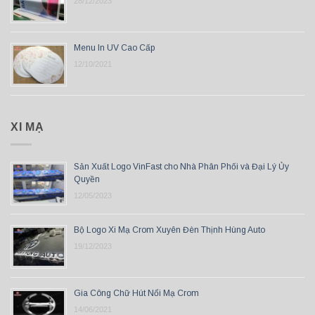
28/12/2023
Menu In UV Cao Cấp
12/10/2021
XI MẠ
Sản Xuất Logo VinFast cho Nhà Phân Phối và Đại Lý Ủy
Quyền
12/05/2023
Bộ Logo Xi Mạ Crom Xuyên Đèn Thịnh Hùng Auto
19/12/2023
Gia Công Chữ Hút Nổi Mạ Crom
14/06/2021