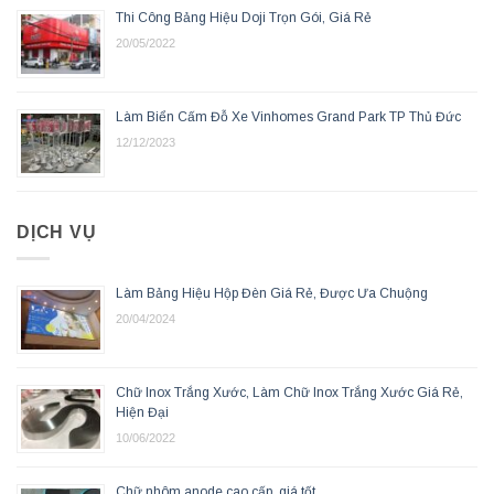
Thi Công Bảng Hiệu Doji Trọn Gói, Giá Rẻ
20/05/2022
Làm Biển Cấm Đỗ Xe Vinhomes Grand Park TP Thủ Đức
12/12/2023
DỊCH VỤ
Làm Bảng Hiệu Hộp Đèn Giá Rẻ, Được Ưa Chuộng
20/04/2024
Chữ Inox Trắng Xước, Làm Chữ Inox Trắng Xước Giá Rẻ,
Hiện Đại
10/06/2022
Chữ nhôm anode cao cấp, giá tốt