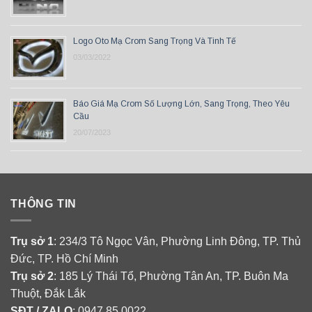
Logo Oto Mạ Crom Sang Trọng Và Tinh Tế
03/03/2022
Báo Giá Mạ Crom Số Lượng Lớn, Sang Trọng, Theo Yêu
Cầu
20/07/2023
THÔNG TIN
Trụ sở 1
: 234/3 Tô Ngọc Vân, Phường Linh Đông, TP. Thủ
Đức, TP. Hồ Chí Minh
Trụ sở 2
: 185 Lý Thái Tổ, Phường Tân An, TP. Buôn Ma
Thuột, Đắk Lắk
SĐT / ZALO
: 0947 85 0022