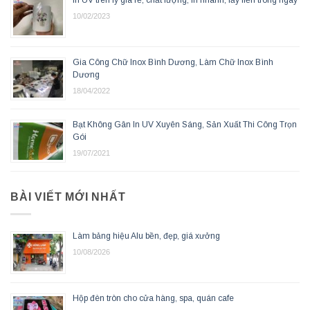
In UV trên ly giá rẻ, chất lượng, In nhanh, lấy liền trong ngày
10/02/2023
Gia Công Chữ Inox Bình Dương, Làm Chữ Inox Bình
Dương
18/04/2022
Bạt Không Gân In UV Xuyên Sáng, Sản Xuất Thi Công Trọn
Gói
19/07/2021
BÀI VIẾT MỚI NHẤT
Làm bảng hiệu Alu bền, đẹp, giá xưởng
10/08/2026
Hộp đèn tròn cho cửa hàng, spa, quán cafe