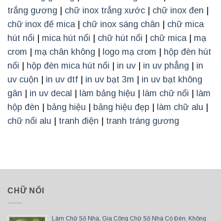
trắng gương
|
chữ inox trắng xước
|
chữ inox đen
|
chữ inox đế mica
|
chữ inox sáng chân
|
chữ mica
hút nổi
|
mica hút nổi
|
chữ hút nổi
|
chữ mica
|
mạ
crom
|
mạ chân không
|
logo mạ crom
|
hộp đèn hút
nổi
|
hộp đèn mica hút nổi
|
in uv
|
in uv phẳng
|
in
uv cuộn
|
in uv dtf
|
in uv bạt 3m
|
in uv bạt không
gân
|
in uv decal
|
làm bảng hiệu
|
làm chữ nổi
|
làm
hộp đèn
|
bảng hiệu
|
bảng hiệu đẹp
|
làm chữ alu
|
chữ nổi alu
|
tranh điện
|
tranh tráng gương
CHỮ NỔI
Làm Chữ Số Nhà, Gia Công Chữ Số Nhà Có Đèn, Không