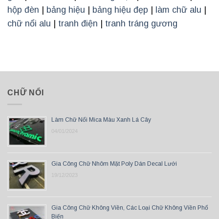
hộp đèn
|
bảng hiệu
|
bảng hiệu đẹp
|
làm chữ alu
|
chữ nổi alu
|
tranh điện
|
tranh tráng gương
CHỮ NỔI
Làm Chữ Nổi Mica Màu Xanh Lá Cây
04/01/2024
Gia Công Chữ Nhôm Mặt Poly Dán Decal Lưới
19/12/2023
Gia Công Chữ Không Viền, Các Loại Chữ Không Viền Phổ
Biến