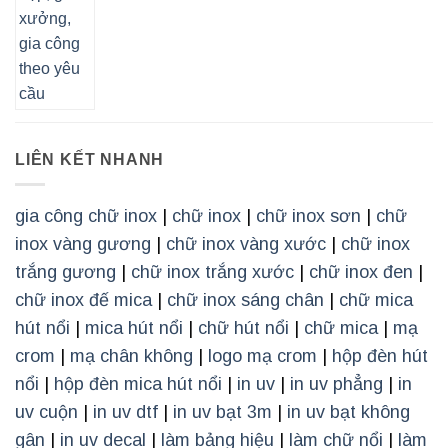
LIÊN KẾT NHANH
gia công chữ inox
|
chữ inox
|
chữ inox sơn
|
chữ
inox vàng gương
|
chữ inox vàng xước
|
chữ inox
trắng gương
|
chữ inox trắng xước
|
chữ inox đen
|
chữ inox đế mica
|
chữ inox sáng chân
|
chữ mica
hút nổi
|
mica hút nổi
|
chữ hút nổi
|
chữ mica
|
mạ
crom
|
mạ chân không
|
logo mạ crom
|
hộp đèn hút
nổi
|
hộp đèn mica hút nổi
|
in uv
|
in uv phẳng
|
in
uv cuộn
|
in uv dtf
|
in uv bạt 3m
|
in uv bạt không
gân
|
in uv decal
|
làm bảng hiệu
|
làm chữ nổi
|
làm