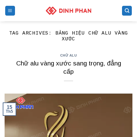
Skip
to
content
TAG ARCHIVES:
BẢNG HIỆU CHỮ ALU VÀNG
XƯỚC
CHỮ ALU
Chữ alu vàng xước sang trọng, đẳng
cấp
15
Th5