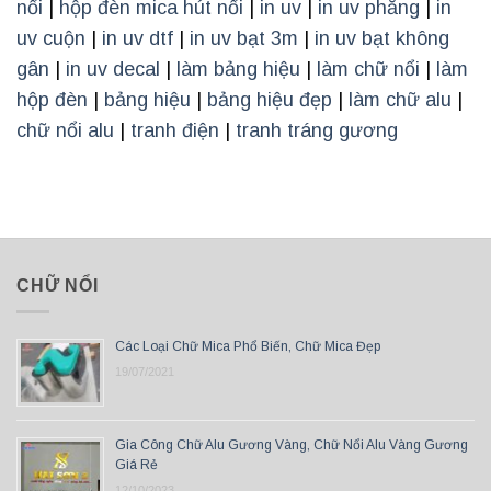
nổi
|
hộp đèn mica hút nổi
|
in uv
|
in uv phẳng
|
in
uv cuộn
|
in uv dtf
|
in uv bạt 3m
|
in uv bạt không
gân
|
in uv decal
|
làm bảng hiệu
|
làm chữ nổi
|
làm
hộp đèn
|
bảng hiệu
|
bảng hiệu đẹp
|
làm chữ alu
|
chữ nổi alu
|
tranh điện
|
tranh tráng gương
CHỮ NỔI
Các Loại Chữ Mica Phổ Biến, Chữ Mica Đẹp
19/07/2021
Gia Công Chữ Alu Gương Vàng, Chữ Nổi Alu Vàng Gương
Giá Rẻ
12/10/2023