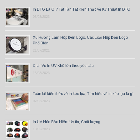
In DTG Là Gì? Tất Tần Tật Kiến Thức về Kỹ Thuật In DTG
03/03/2023
Xu Hướng Làm Hộp Đèn Logo, Các Loại Hộp Đèn Logo
Phổ Biến
21/07/2021
Dịch Vụ In UV Khổ lớn theo yêu cầu
15/03/2023
Toàn bộ kiến thức về in kéo lụa, Tìm hiểu về in kéo lụa là gì
02/03/2023
In UV Nón Bảo Hiểm Uy tín, Chất lượng
10/02/2023