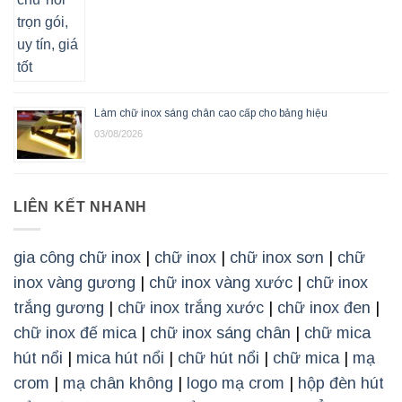
Làm chữ inox sáng chân cao cấp cho bảng hiệu
03/08/2026
LIÊN KẾT NHANH
gia công chữ inox
|
chữ inox
|
chữ inox sơn
|
chữ
inox vàng gương
|
chữ inox vàng xước
|
chữ inox
trắng gương
|
chữ inox trắng xước
|
chữ inox đen
|
chữ inox đế mica
|
chữ inox sáng chân
|
chữ mica
hút nổi
|
mica hút nổi
|
chữ hút nổi
|
chữ mica
|
mạ
crom
|
mạ chân không
|
logo mạ crom
|
hộp đèn hút