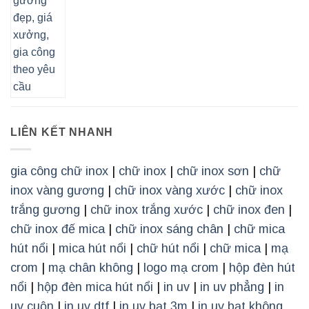
LIÊN KẾT NHANH
gia công chữ inox
|
chữ inox
|
chữ inox sơn
|
chữ
inox vàng gương
|
chữ inox vàng xước
|
chữ inox
trắng gương
|
chữ inox trắng xước
|
chữ inox đen
|
chữ inox đế mica
|
chữ inox sáng chân
|
chữ mica
hút nổi
|
mica hút nổi
|
chữ hút nổi
|
chữ mica
|
mạ
crom
|
mạ chân không
|
logo mạ crom
|
hộp đèn hút
nổi
|
hộp đèn mica hút nổi
|
in uv
|
in uv phẳng
|
in
uv cuộn
|
in uv dtf
|
in uv bạt 3m
|
in uv bạt không