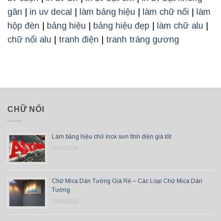
gân
|
in uv decal
|
làm bảng hiệu
|
làm chữ nổi
|
làm
hộp đèn
|
bảng hiệu
|
bảng hiệu đẹp
|
làm chữ alu
|
chữ nổi alu
|
tranh điện
|
tranh tráng gương
CHỮ NỔI
Làm bảng hiệu chữ inox sơn tĩnh điện giá tốt
31/07/2026
Chữ Mica Dán Tường Giá Rẻ – Các Loại Chữ Mica Dán
Tường
25/09/2023