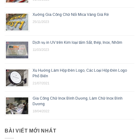
Xưởng Gia Công Chữ Nổi Mica Vàng Giá Rẻ
25/11/2023
Dịch vụ in UV trên Kim loại tấm Sắt, thép, Inox, Nhôm
11/03/2023
Xu Hướng Làm Hộp Đèn Logo, Các Loại Hộp Đèn Logo
Phổ Biến
21/07/2021
Gia Công Chữ Inox Bình Dương, Làm Chữ Inox Bình
Dương
18/04/2022
BÀI VIẾT MỚI NHẤT