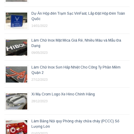
Dự Án Hộp đèn Trạm Sạc VinFast, Lắp Đặt Hộp Đèn Toàn
Quốc
14/01/2022
Làm Chữ Inox Mặt Mica Giá Rẻ, Nhiều Màu và Mẫu Đa
Dạng
09/05/2023
Làm Chữ Inox Sơn Hấp Nhiệt Cho Công Ty Phần Mềm
Quận 2
27/12/2023
Xi Mạ Crom Logo Xe Hino Chính Hãng
28/12/2023
Làm Bảng Nội quy Phòng cháy chữa cháy (PCCC) Số
Lượng Lớn
01/03/2023