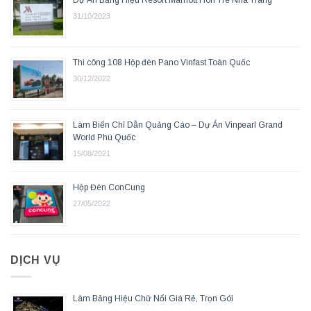
31/10/2023
Thi công 108 Hộp đèn Pano Vinfast Toàn Quốc
30/12/2022
Làm Biển Chỉ Dẫn Quảng Cáo – Dự Án Vinpearl Grand
World Phú Quốc
15/08/2021
Hộp Đèn ConCung
27/05/2022
DỊCH VỤ
Làm Bảng Hiệu Chữ Nổi Giá Rẻ, Trọn Gói