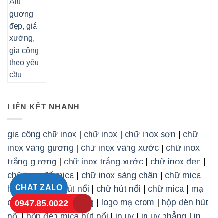
LIÊN KẾT NHANH
gia công chữ inox
|
chữ inox
|
chữ inox sơn
|
chữ
inox vàng gương
|
chữ inox vàng xước
|
chữ inox
trắng gương
|
chữ inox trắng xước
|
chữ inox đen
|
chữ inox đế mica
|
chữ inox sáng chân
|
chữ mica
CHAT ZALO
hút nổi
|
mica hút nổi
|
chữ hút nổi
|
chữ mica
|
mạ
crom
|
mạ chân không
|
logo mạ crom
|
hộp đèn hút
0947.85.0022
nổi
|
hộp đèn mica hút nổi
|
in uv
|
in uv phẳng
|
in