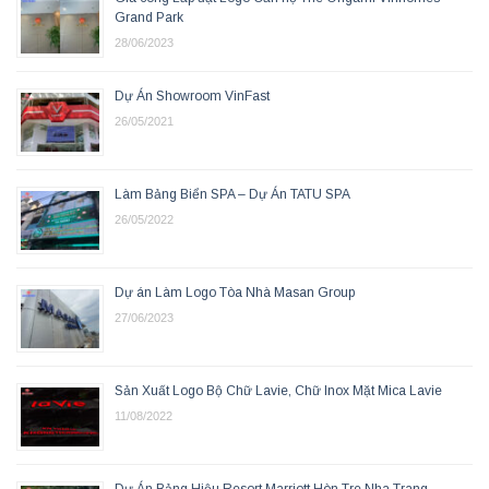
Grand Park
28/06/2023
Dự Án Showroom VinFast
26/05/2021
Làm Bảng Biển SPA – Dự Án TATU SPA
26/05/2022
Dự án Làm Logo Tòa Nhà Masan Group
27/06/2023
Sản Xuất Logo Bộ Chữ Lavie, Chữ Inox Mặt Mica Lavie
11/08/2022
Dự Án Bảng Hiệu Resort Marriott Hòn Tre Nha Trang