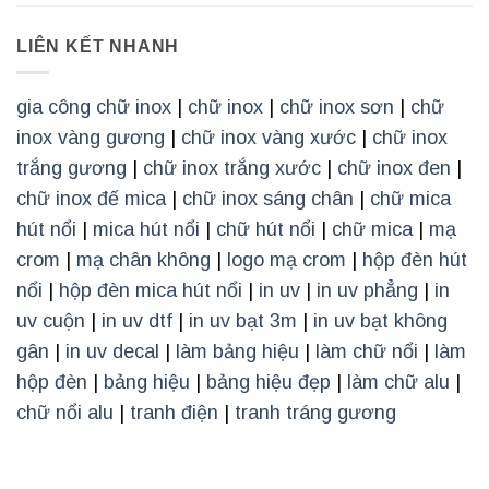
LIÊN KẾT NHANH
gia công chữ inox
|
chữ inox
|
chữ inox sơn
|
chữ
inox vàng gương
|
chữ inox vàng xước
|
chữ inox
trắng gương
|
chữ inox trắng xước
|
chữ inox đen
|
chữ inox đế mica
|
chữ inox sáng chân
|
chữ mica
hút nổi
|
mica hút nổi
|
chữ hút nổi
|
chữ mica
|
mạ
crom
|
mạ chân không
|
logo mạ crom
|
hộp đèn hút
nổi
|
hộp đèn mica hút nổi
|
in uv
|
in uv phẳng
|
in
uv cuộn
|
in uv dtf
|
in uv bạt 3m
|
in uv bạt không
gân
|
in uv decal
|
làm bảng hiệu
|
làm chữ nổi
|
làm
hộp đèn
|
bảng hiệu
|
bảng hiệu đẹp
|
làm chữ alu
|
chữ nổi alu
|
tranh điện
|
tranh tráng gương