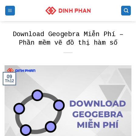
Skip
to
content
Download Geogebra Miễn Phí –
Phần mềm vẽ đồ thị hàm số
09
Th12