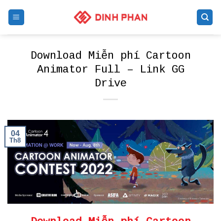
Skip
to
content
Download Miễn phí Cartoon
Animator Full – Link GG
Drive
04
Th8