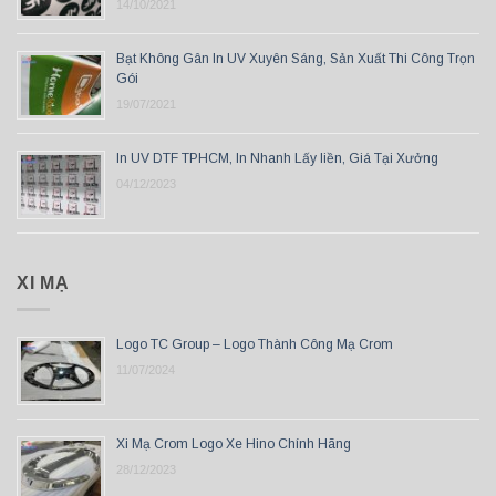
14/10/2021
Bạt Không Gân In UV Xuyên Sáng, Sản Xuất Thi Công Trọn
Gói
19/07/2021
In UV DTF TPHCM, In Nhanh Lấy liền, Giá Tại Xưởng
04/12/2023
XI MẠ
Logo TC Group – Logo Thành Công Mạ Crom
11/07/2024
Xi Mạ Crom Logo Xe Hino Chính Hãng
28/12/2023