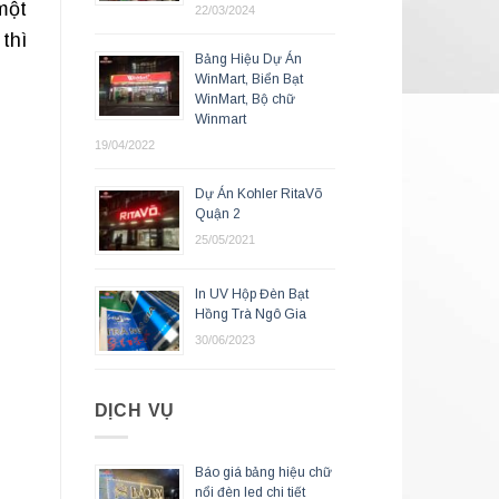
một
22/03/2024
thì
Bảng Hiệu Dự Án
WinMart, Biển Bạt
WinMart, Bộ chữ
Winmart
19/04/2022
Dự Án Kohler RitaVõ
Quận 2
25/05/2021
In UV Hộp Đèn Bạt
Hồng Trà Ngô Gia
30/06/2023
DỊCH VỤ
Báo giá bảng hiệu chữ
nổi đèn led chi tiết