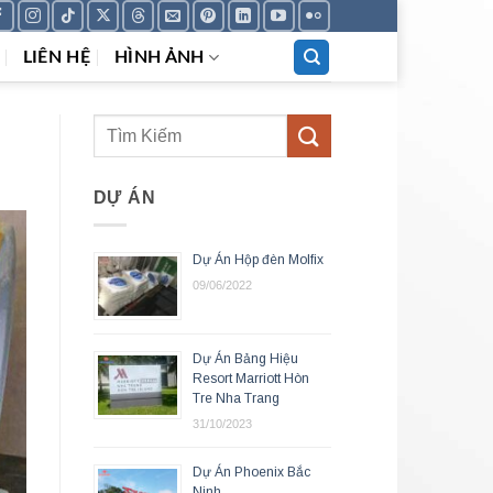
LIÊN HỆ
HÌNH ẢNH
DỰ ÁN
Dự Án Hộp đèn Molfix
09/06/2022
Dự Án Bảng Hiệu
Resort Marriott Hòn
Tre Nha Trang
31/10/2023
Dự Án Phoenix Bắc
Ninh