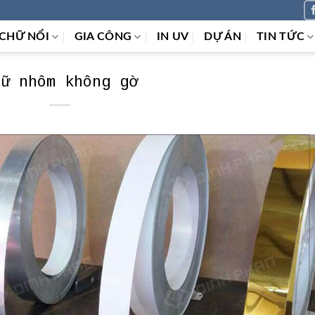
CHỮ NỔI
GIA CÔNG
IN UV
DỰ ÁN
TIN TỨC
hữ nhôm không gờ