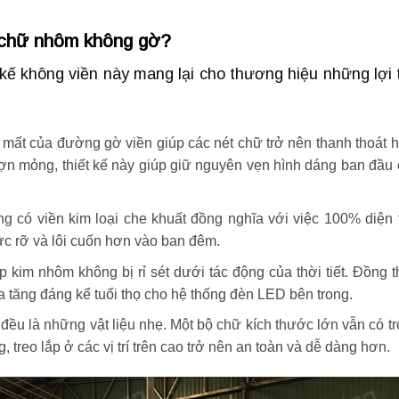
 chữ nhôm không gờ?
kế không viền này mang lại cho thương hiệu những lợi 
mất của đường gờ viền giúp các nét chữ trở nên thanh thoát 
ượn mỏng, thiết kế này giúp giữ nguyên vẹn hình dáng ban đầu
 có viền kim loại che khuất đồng nghĩa với việc 100% diện 
ực rỡ và lôi cuốn hơn vào ban đêm.
 kim nhôm không bị rỉ sét dưới tác động của thời tiết. Đồng t
gia tăng đáng kể tuổi thọ cho hệ thống đèn LED bên trong.
ều là những vật liệu nhẹ. Một bộ chữ kích thước lớn vẫn có t
g, treo lắp ở các vị trí trên cao trở nên an toàn và dễ dàng hơn.