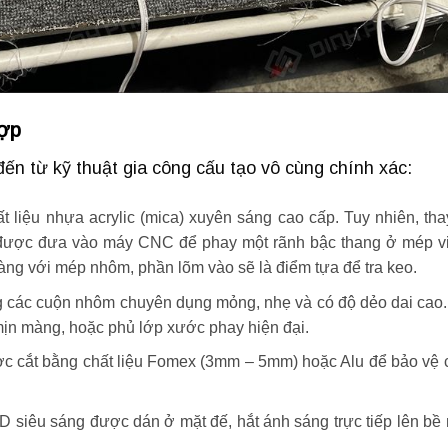
hợp
ến từ kỹ thuật gia công cấu tạo vô cùng chính xác:
 liệu nhựa acrylic (mica) xuyên sáng cao cấp. Tuy nhiên, tha
 được đưa vào máy CNC để phay một rãnh bậc thang ở mép vi
àng với mép nhôm, phần lõm vào sẽ là điểm tựa để tra keo.
các cuộn nhôm chuyên dụng mỏng, nhẹ và có độ dẻo dai cao.
ịn màng, hoặc phủ lớp xước phay hiện đại.
 cắt bằng chất liệu Fomex (3mm – 5mm) hoặc Alu để bảo vệ 
siêu sáng được dán ở mặt đế, hắt ánh sáng trực tiếp lên bề