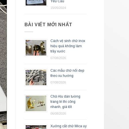
Yêu Cầu
15/05/2024
BÀI VIẾT MỚI NHẤT
Cách vệ sinh chữ inox
hiệu quả không làm
trầy xước
07/08/2026
Các mẫu chữ nổi đẹp
theo xu hướng
07/08/2026
Chữ Alu dán tường
trang trí thi công
nhanh, giá tốt
06/08/2026
Xưởng cắt chữ Mica uy