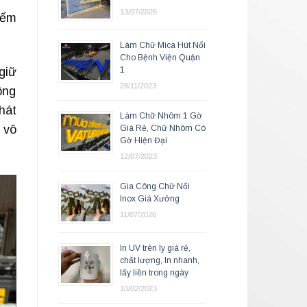
13/07/2026
iểm
Làm Chữ Mica Hút Nổi
Cho Bệnh Viện Quận
giữ
1
28/11/2023
ông
hát
Làm Chữ Nhôm 1 Gờ
 vô
Giá Rẻ, Chữ Nhôm Có
Gờ Hiện Đại
12/07/2023
Gia Công Chữ Nổi
Inox Giá Xưởng
11/07/2026
In UV trên ly giá rẻ,
chất lượng, In nhanh,
lấy liền trong ngày
10/02/2023