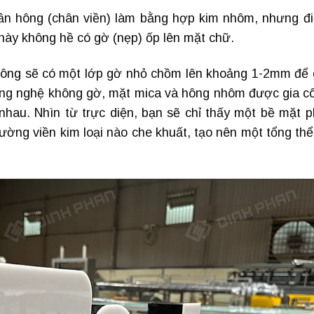
hần hông (chân viền) làm bằng hợp kim nhôm, nhưng đ
này không hề có gờ (nẹp) ốp lên mặt chữ.
hông sẽ có một lớp gờ nhỏ chồm lên khoảng 1-2mm để 
công nghệ không gờ, mặt mica và hông nhôm được gia c
 nhau. Nhìn từ trực diện, bạn sẽ chỉ thấy một bề mặt p
ường viền kim loại nào che khuất, tạo nên một tổng thể