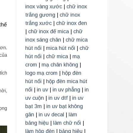
inox vàng xước
|
chữ inox
trắng gương
|
chữ inox
trắng xước
|
chữ inox đen
thế
|
chữ inox đế mica
|
chữ
inox sáng chân
|
chữ mica
hút nổi
|
mica hút nổi
|
chữ
hơn.
 của
hút nổi
|
chữ mica
|
mạ
crom
|
mạ chân không
|
logo mạ crom
|
hộp đèn
tích
hút nổi
|
hộp đèn mica hút
nổi
|
in uv
|
in uv phẳng
|
in
hời,
uv cuộn
|
in uv dtf
|
in uv
bạt 3m
|
in uv bạt không
rọng
gân
|
in uv decal
|
làm
bảng hiệu
|
làm chữ nổi
|
làm hộp đèn
|
bảng hiệu
|