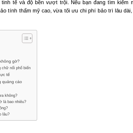
 tinh tế và độ bền vượt trội. Nếu bạn đang tìm kiếm 
tính thẩm mỹ cao, vừa tối ưu chi phí bảo trì lâu dài, 
 không gờ?
 chữ nổi phổ biến
ực tế
ng quảng cáo
ưa không?
ờ là bao nhiêu?
hông?
o lâu?