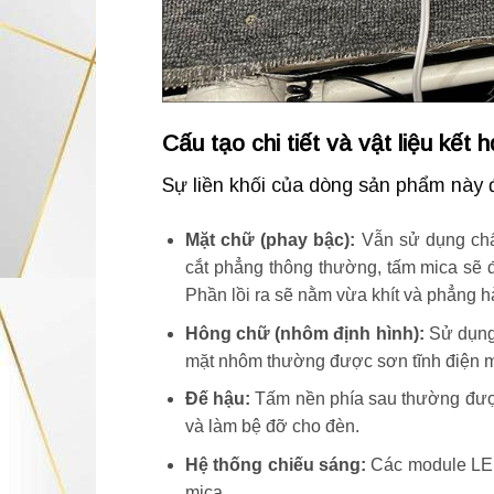
Cấu tạo chi tiết và vật liệu kết 
Sự liền khối của dòng sản phẩm này đ
Mặt chữ (phay bậc):
Vẫn sử dụng chất
cắt phẳng thông thường, tấm mica sẽ
Phần lồi ra sẽ nằm vừa khít và phẳng h
Hông chữ (nhôm định hình):
Sử dụng 
mặt nhôm thường được sơn tĩnh điện m
Đế hậu:
Tấm nền phía sau thường được
và làm bệ đỡ cho đèn.
Hệ thống chiếu sáng:
Các module LED 
mica.