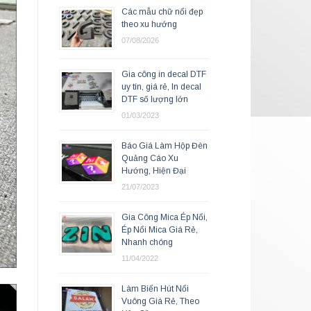
Các mẫu chữ nổi đẹp
theo xu hướng
07/08/2026
Gia công in decal DTF
uy tín, giá rẻ, In decal
DTF số lượng lớn
01/03/2023
Báo Giá Làm Hộp Đèn
Quảng Cáo Xu
Hướng, Hiện Đại
21/07/2023
Gia Công Mica Ép Nổi,
Ép Nổi Mica Giá Rẻ,
Nhanh chóng
11/04/2022
Làm Biển Hút Nổi
Vuông Giá Rẻ, Theo