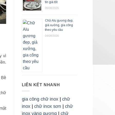
tín giá tốt
06/08/2026
Chữ Alu gương đẹp,
giá xưởng, gia công
theo yêu cầu
04/08/2026
y vì
ền.
 Bề
LIÊN KẾT NHANH
chữ
gia công chữ inox
|
chữ
inox
|
chữ inox sơn
|
chữ
 mặt
inox vàng gương
|
chữ