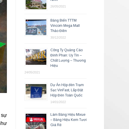
26/05/2021
Bảng Biển TTTM
Vincom Mega Mall
Thảo Điền
30/12/2022
Công Ty Quảng Cáo
Đinh Phan: Uy Tín –
Chất Lượng – Thương
Hiệu
24/05/2021
Dự Án Hộp đèn Trạm
Sạc VinFast, Lắp Đặt
Hộp Đèn Toàn Quốc
14/01/2022
 sự
Làm Bảng Hiệu Mixue
– Bảng Hiệu Kem Tươi
như
Giá Rẻ