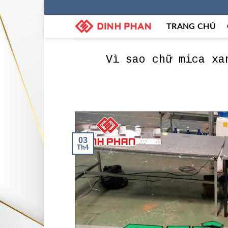
Skip
to
TRANG CHỦ
content
Vì sao chữ mica xa
03
Th4