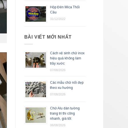
Hộp Đèn Mica Thổi
Cầu
31/12/2022
BÀI VIẾT MỚI NHẤT
Cách vệ sinh chữ inox
hiệu quả không làm
trầy xước
07/08/2026
Các mẫu chữ nổi đẹp
theo xu hướng
07/08/2026
Chữ Alu dán tường
trang trí thi công
nhanh, giá tốt
06/08/2026