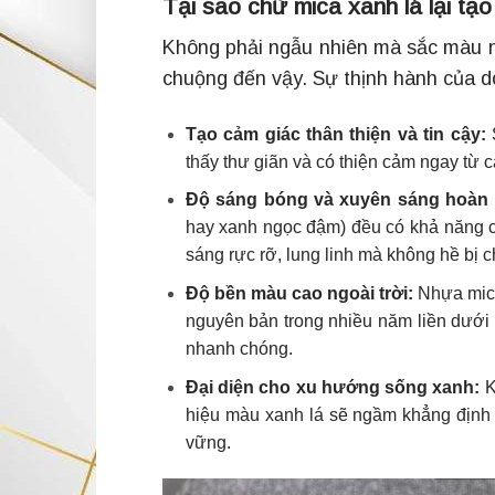
Tại sao chữ mica xanh lá lại tạ
Không phải ngẫu nhiên mà sắc màu nà
chuộng đến vậy. Sự thịnh hành của d
Tạo cảm giác thân thiện và tin cậy:
S
thấy thư giãn và có thiện cảm ngay từ cá
Độ sáng bóng và xuyên sáng hoàn 
hay xanh ngọc đậm) đều có khả năng c
sáng rực rỡ, lung linh mà không hề bị c
Độ bền màu cao ngoài trời:
Nhựa mica
nguyên bản trong nhiều năm liền dưới 
nhanh chóng.
Đại diện cho xu hướng sống xanh:
K
hiệu màu xanh lá sẽ ngầm khẳng định 
vững.