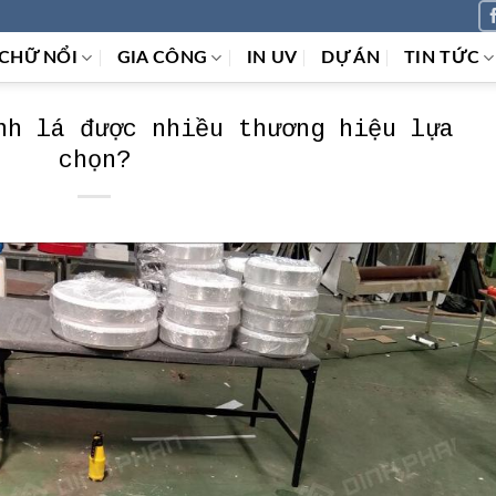
CHỮ NỔI
GIA CÔNG
IN UV
DỰ ÁN
TIN TỨC
nh lá được nhiều thương hiệu lựa
chọn?