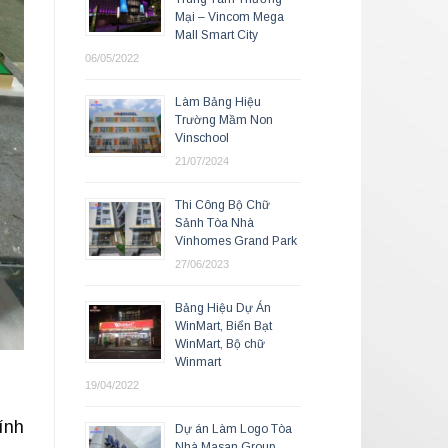
Mại – Vincom Mega
Mall Smart City
06/05/2022
Làm Bảng Hiệu
Trường Mầm Non
Vinschool
21/07/2024
Thi Công Bộ Chữ
Sảnh Tòa Nhà
Vinhomes Grand Park
27/06/2023
Bảng Hiệu Dự Án
WinMart, Biển Bạt
WinMart, Bộ chữ
Winmart
19/04/2022
ính
Dự án Làm Logo Tòa
Nhà Masan Group