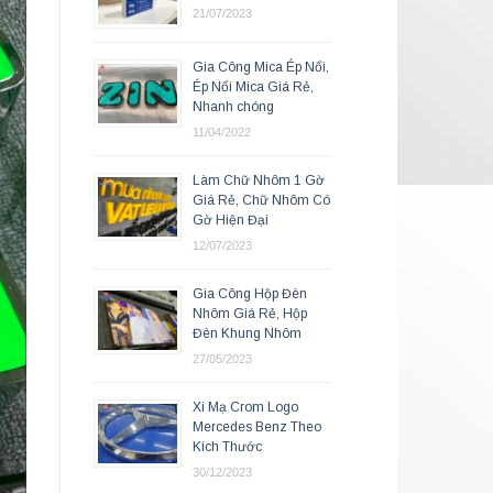
21/07/2023
Gia Công Mica Ép Nổi,
Ép Nổi Mica Giá Rẻ,
Nhanh chóng
11/04/2022
Làm Chữ Nhôm 1 Gờ
Giá Rẻ, Chữ Nhôm Có
Gờ Hiện Đại
12/07/2023
Gia Công Hộp Đèn
Nhôm Giá Rẻ, Hộp
Đèn Khung Nhôm
27/05/2023
Xi Mạ Crom Logo
Mercedes Benz Theo
Kích Thước
30/12/2023