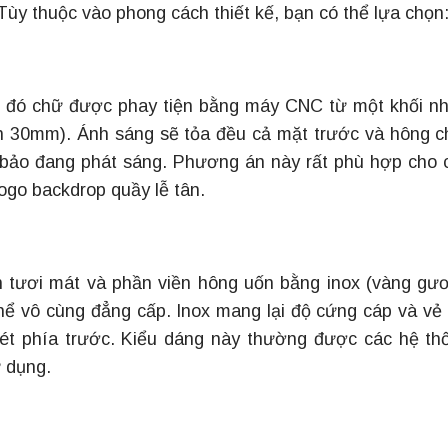
Tùy thuộc vào phong cách thiết kế, bạn có thể lựa chọn
ng đó chữ được phay tiện bằng máy CNC từ một khối n
 30mm). Ánh sáng sẽ tỏa đều cả mặt trước và hông c
 bảo đang phát sáng. Phương án này rất phù hợp cho 
logo backdrop quầy lễ tân.
 tươi mát và phần viền hông uốn bằng inox (vàng gư
hể vô cùng đẳng cấp. Inox mang lại độ cứng cáp và vẻ 
 nét phía trước. Kiểu dáng này thường được các hệ th
 dụng.