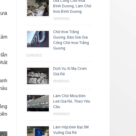
Gia Công Chữ Inox
Bình Dương, Làm Chữ
Inox Bình Dương
 ưa
18/04/2022
Chữ Inox Trắng
 cảm
Gương, Báo Giá Gia
Công Chữ Inox Trắng
Gương
 tắn
11/06/2022
phát
Dịch Vụ Xi Mạ Crom
Giá Rẻ
xanh
05/06/2021
 màu
Làm Chữ Mica Đèn
Led Giá Rẻ, Theo Yêu
bảng
Cầu
 bền
09/09/2023
Làm Hộp Đèn Bạt 3M
Vuông Giá Rẻ