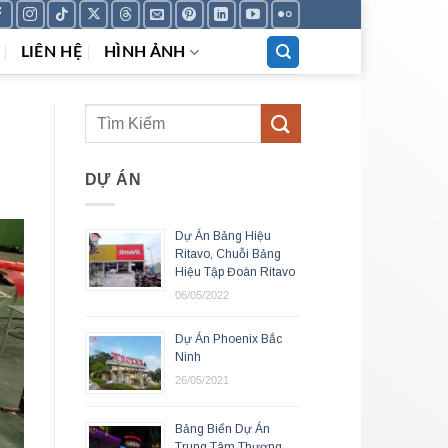
LIÊN HỆ
HÌNH ẢNH
DỰ ÁN
Dự Án Bảng Hiệu
Ritavo, Chuỗi Bảng
Hiệu Tập Đoàn Ritavo
06/05/2022
Dự Án Phoenix Bắc
Ninh
26/05/2021
Bảng Biển Dự Án
Trung Tâm Thương