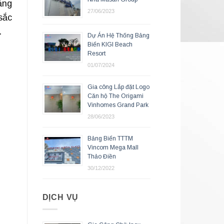
ảng
27/06/2023
sắc
.
Dự Án Hệ Thống Bảng
Biển KIGI Beach
Resort
01/07/2024
Gia công Lắp đặt Logo
Căn hộ The Origami
Vinhomes Grand Park
28/06/2023
Bảng Biển TTTM
Vincom Mega Mall
Thảo Điền
30/12/2022
DỊCH VỤ