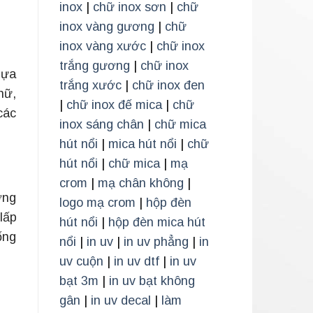
inox
|
chữ inox sơn
|
chữ
:
inox vàng gương
|
chữ
inox vàng xước
|
chữ inox
trắng gương
|
chữ inox
hựa
trắng xước
|
chữ inox đen
hữ,
|
chữ inox đế mica
|
chữ
các
inox sáng chân
|
chữ mica
hút nổi
|
mica hút nổi
|
chữ
hút nổi
|
chữ mica
|
mạ
crom
|
mạ chân không
|
ơng
logo mạ crom
|
hộp đèn
lấp
hút nổi
|
hộp đèn mica hút
ống
nổi
|
in uv
|
in uv phẳng
|
in
uv cuộn
|
in uv dtf
|
in uv
bạt 3m
|
in uv bạt không
gân
|
in uv decal
|
làm