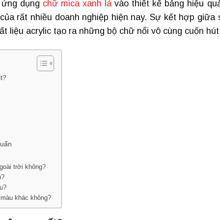
ệc ứng dụng
chữ mica xanh lá
vào thiết kế bảng hiệu qu
 của rất nhiều doanh nghiệp hiện nay. Sự kết hợp giữa 
t liệu acrylic tạo ra những bộ chữ nổi vô cùng cuốn hút
ốt?
huẩn
goài trời không?
u?
ệu?
c màu khác không?