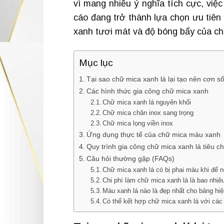
vì mang nhiều ý nghĩa tích cực, vi
cáo đang trở thành lựa chọn ưu tiên
xanh tươi mát và độ bóng bẩy của chấ
Mục lục
Tại sao chữ mica xanh lá lại tạo nên cơn s
Các hình thức gia công chữ mica xanh
Chữ mica xanh lá nguyên khối
Chữ mica chân inox sang trọng
Chữ mica lọng viền inox
Ứng dụng thực tế của chữ mica màu xanh
Quy trình gia công chữ mica xanh lá tiêu c
Câu hỏi thường gặp (FAQs)
Chữ mica xanh lá có bị phai màu khi để n
Chi phí làm chữ mica xanh lá là bao nhiê
Màu xanh lá nào là đẹp nhất cho bảng hi
Có thể kết hợp chữ mica xanh lá với cá