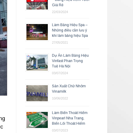
Giá Rẻ
22/03/2024
Làm Bảng Hiệu Spa –
Những điều cần lưu ý
khi làm bảng hiệu Spa
27/05/2021
Dự Án Làm Bảng Hiệu
Vinfast Phan Trọng
Tuệ Hà Nội
03/07/2024
Sản Xuất Chữ Nhôm
Vinamilk
10/06/2022
Làm Biển Thoát Hiểm
ng
Vinpearl Nha Trang,
Biển Lối Thoát Hiểm
ực
03/07/2023