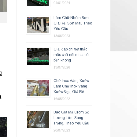
04/01/2024
Làm Chữ Nhôm Sơn
Giá Rẻ, Sơn Màu Theo
Yêu Cầu
13/06/2023
Giải đáp chi tiết thắc
mắc chữ nổi mica có
bền không
13/07/2026
g
Chữ Inox Vàng Xước,
Làm Chữ Inox Vàng
Xước Đẹp, Giá Rẻ
t
16/05/2022
Báo Giá Mạ Crom Số
Lượng Lớn, Sang
Trọng, Theo Yêu Cầu
20/07/2023