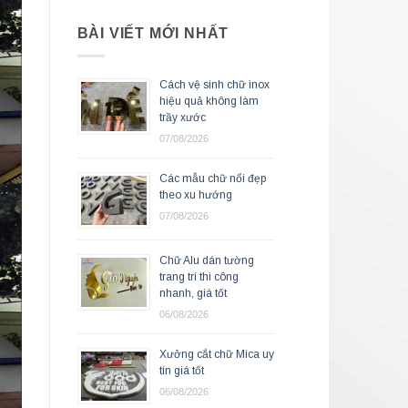
BÀI VIẾT MỚI NHẤT
Cách vệ sinh chữ inox
hiệu quả không làm
trầy xước
07/08/2026
Các mẫu chữ nổi đẹp
theo xu hướng
07/08/2026
Chữ Alu dán tường
trang trí thi công
nhanh, giá tốt
06/08/2026
Xưởng cắt chữ Mica uy
tín giá tốt
06/08/2026