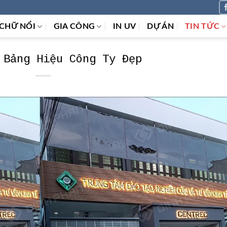
CHỮ NỔI
GIA CÔNG
IN UV
DỰ ÁN
TIN TỨC
 Bảng Hiệu Công Ty Đẹp