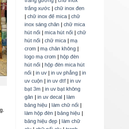
trắng gương
|
chữ inox
trắng xước
|
chữ inox đen
|
chữ inox đế mica
|
chữ
inox sáng chân
|
chữ mica
hút nổi
|
mica hút nổi
|
chữ
hút nổi
|
chữ mica
|
mạ
crom
|
mạ chân không
|
logo mạ crom
|
hộp đèn
hút nổi
|
hộp đèn mica hút
nổi
|
in uv
|
in uv phẳng
|
in
uv cuộn
|
in uv dtf
|
in uv
bạt 3m
|
in uv bạt không
gân
|
in uv decal
|
làm
bảng hiệu
|
làm chữ nổi
|
g.
làm hộp đèn
|
bảng hiệu
|
bảng hiệu đẹp
|
làm chữ