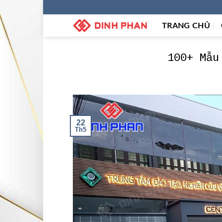
Skip
to
TRANG CHỦ
content
100+ Mẫu
22
Th5