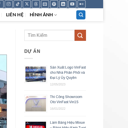
LIÊN HỆ
HÌNH ẢNH
DỰ ÁN
Sản Xuất Logo VinFast
cho Nhà Phân Phối và
Đại Lý Ủy Quyền
12/05/2023
Thi Công Showroom
Oto VinFast Vin1S
16/01/2022
Làm Bảng Hiệu Mixue
– Bảng Hiệu Kem Tươi