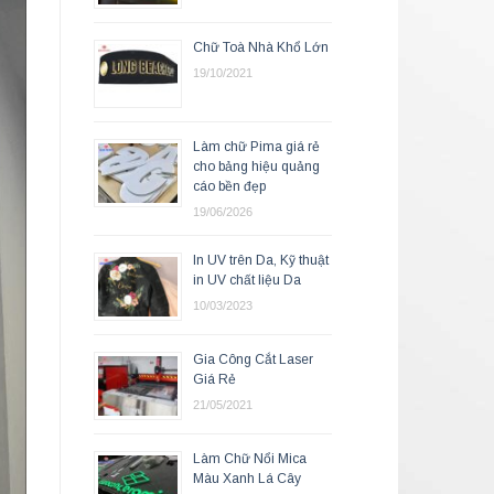
Chữ Toà Nhà Khổ Lớn
19/10/2021
Làm chữ Pima giá rẻ
cho bảng hiệu quảng
cáo bền đẹp
19/06/2026
In UV trên Da, Kỹ thuật
in UV chất liệu Da
10/03/2023
Gia Công Cắt Laser
Giá Rẻ
21/05/2021
Làm Chữ Nổi Mica
Màu Xanh Lá Cây