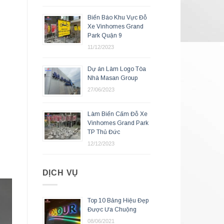
Biển Báo Khu Vực Đỗ
Xe Vinhomes Grand
Park Quận 9
11/12/2023
Dự án Làm Logo Tòa
Nhà Masan Group
27/06/2023
Làm Biển Cấm Đỗ Xe
Vinhomes Grand Park
TP Thủ Đức
12/12/2023
DỊCH VỤ
Top 10 Bảng Hiệu Đẹp
Được Ưa Chuộng
08/06/2021