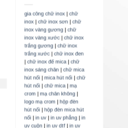
gia công chữ inox
|
chữ
inox
|
chữ inox sơn
|
chữ
inox vàng gương
|
chữ
inox vàng xước
|
chữ inox
trắng gương
|
chữ inox
trắng xước
|
chữ inox đen
|
chữ inox đế mica
|
chữ
inox sáng chân
|
chữ mica
hút nổi
|
mica hút nổi
|
chữ
hút nổi
|
chữ mica
|
mạ
crom
|
mạ chân không
|
logo mạ crom
|
hộp đèn
hút nổi
|
hộp đèn mica hút
nổi
|
in uv
|
in uv phẳng
|
in
uv cuộn
|
in uv dtf
|
in uv