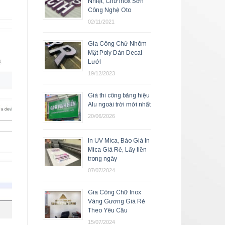
Nhiệt, Chữ Inox Sơn
Công Nghệ Oto
02/11/2021
Gia Công Chữ Nhôm
Mặt Poly Dán Decal
Lưới
19/12/2023
Giá thi công bảng hiệu
Alu ngoài trời mới nhất
20/06/2026
In UV Mica, Báo Giá In
Mica Giá Rẻ, Lấy liền
trong ngày
07/07/2024
Gia Công Chữ Inox
Vàng Gương Giá Rẻ
Theo Yêu Cầu
15/07/2024