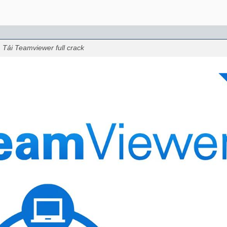
Tải Teamviewer full crack