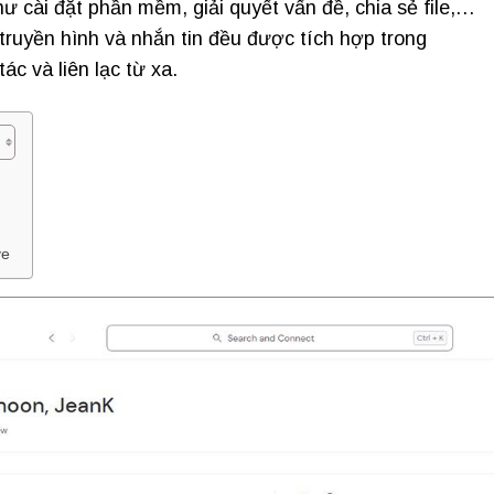
ư cài đặt phần mềm, giải quyết vấn đề, chia sẻ file,…
ị truyền hình và nhắn tin đều được tích hợp trong
ác và liên lạc từ xa.
ve