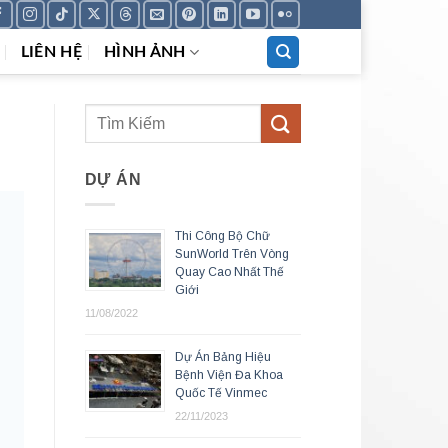
LIÊN HỆ
HÌNH ẢNH
DỰ ÁN
Thi Công Bộ Chữ
SunWorld Trên Vòng
Quay Cao Nhất Thế
Giới
11/08/2022
Dự Án Bảng Hiệu
Bệnh Viện Đa Khoa
Quốc Tế Vinmec
22/11/2023