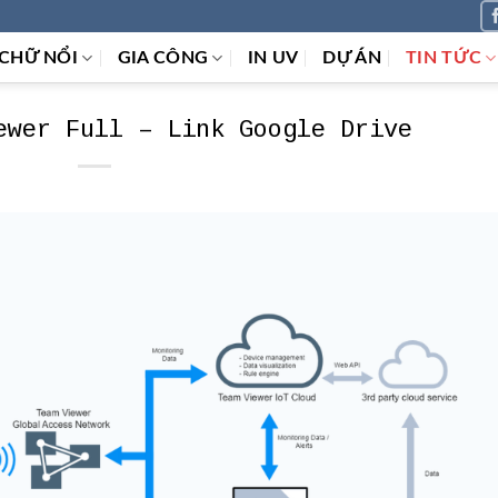
CHỮ NỔI
GIA CÔNG
IN UV
DỰ ÁN
TIN TỨC
ewer Full – Link Google Drive