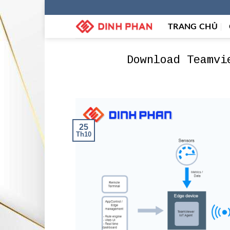
Skip
to
TRANG CHỦ
content
Download Teamvi
25
Th10