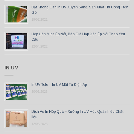
Bạt Không Gân In UV Xuyên Sáng, Sản Xuất Thi Công Trọn
Gói
19/07/2021
Hộp Đèn Mica Ép Nổi, Báo Giá Hộp Đèn Ép Nổi Theo Yêu
Cầu
12/04/2022
IN UV
In UV Tole – In UV Mặt Tủ Điện Áp
30/06/2023
Dịch Vụ In Hộp Quà – Xưởng In UV Hộp Quà nhiều Chất
liệu
12/03/2023