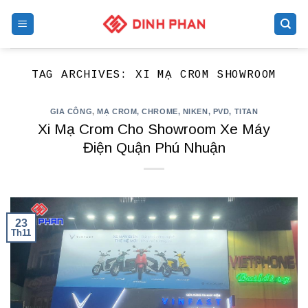
Skip
to
content
TAG ARCHIVES:
XI MẠ CROM SHOWROOM
GIA CÔNG
,
MẠ CROM, CHROME, NIKEN, PVD, TITAN
Xi Mạ Crom Cho Showroom Xe Máy
Điện Quận Phú Nhuận
23
Th11