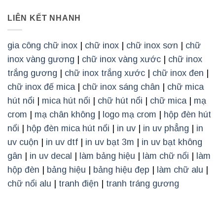
LIÊN KẾT NHANH
gia công chữ inox
|
chữ inox
|
chữ inox sơn
|
chữ
inox vàng gương
|
chữ inox vàng xước
|
chữ inox
trắng gương
|
chữ inox trắng xước
|
chữ inox đen
|
chữ inox đế mica
|
chữ inox sáng chân
|
chữ mica
hút nổi
|
mica hút nổi
|
chữ hút nổi
|
chữ mica
|
mạ
crom
|
mạ chân không
|
logo mạ crom
|
hộp đèn hút
nổi
|
hộp đèn mica hút nổi
|
in uv
|
in uv phẳng
|
in
uv cuộn
|
in uv dtf
|
in uv bạt 3m
|
in uv bạt không
gân
|
in uv decal
|
làm bảng hiệu
|
làm chữ nổi
|
làm
hộp đèn
|
bảng hiệu
|
bảng hiệu đẹp
|
làm chữ alu
|
chữ nổi alu
|
tranh điện
|
tranh tráng gương