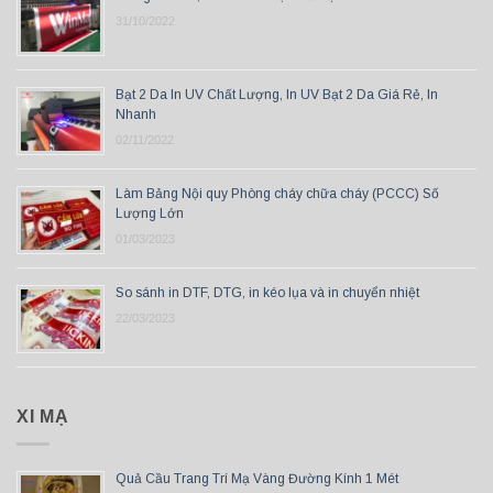
31/10/2022
Bạt 2 Da In UV Chất Lượng, In UV Bạt 2 Da Giá Rẻ, In
Nhanh
02/11/2022
Làm Bảng Nội quy Phòng cháy chữa cháy (PCCC) Số
Lượng Lớn
01/03/2023
So sánh in DTF, DTG, in kéo lụa và in chuyển nhiệt
22/03/2023
XI MẠ
Quả Cầu Trang Trí Mạ Vàng Đường Kính 1 Mét