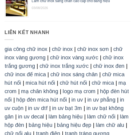
Làm chữ inox sáng chân cao cấp cho bảng hiệu
03/08/2026
LIÊN KẾT NHANH
gia công chữ inox
|
chữ inox
|
chữ inox sơn
|
chữ
inox vàng gương
|
chữ inox vàng xước
|
chữ inox
trắng gương
|
chữ inox trắng xước
|
chữ inox đen
|
chữ inox đế mica
|
chữ inox sáng chân
|
chữ mica
hút nổi
|
mica hút nổi
|
chữ hút nổi
|
chữ mica
|
mạ
crom
|
mạ chân không
|
logo mạ crom
|
hộp đèn hút
nổi
|
hộp đèn mica hút nổi
|
in uv
|
in uv phẳng
|
in
uv cuộn
|
in uv dtf
|
in uv bạt 3m
|
in uv bạt không
gân
|
in uv decal
|
làm bảng hiệu
|
làm chữ nổi
|
làm
hộp đèn
|
bảng hiệu
|
bảng hiệu đẹp
|
làm chữ alu
|
chữ nổi alu
|
tranh điện
|
tranh tráng gương