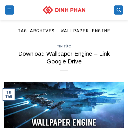
Skip
to
content
TAG ARCHIVES:
WALLPAPER ENGINE
TIN TỨC
Download Wallpaper Engine – Link
Google Drive
19
Th9