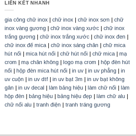
LIÊN KẾT NHANH
gia công chữ inox
|
chữ inox
|
chữ inox sơn
|
chữ
inox vàng gương
|
chữ inox vàng xước
|
chữ inox
trắng gương
|
chữ inox trắng xước
|
chữ inox đen
|
chữ inox đế mica
|
chữ inox sáng chân
|
chữ mica
hút nổi
|
mica hút nổi
|
chữ hút nổi
|
chữ mica
|
mạ
crom
|
mạ chân không
|
logo mạ crom
|
hộp đèn hút
nổi
|
hộp đèn mica hút nổi
|
in uv
|
in uv phẳng
|
in
uv cuộn
|
in uv dtf
|
in uv bạt 3m
|
in uv bạt không
gân
|
in uv decal
|
làm bảng hiệu
|
làm chữ nổi
|
làm
hộp đèn
|
bảng hiệu
|
bảng hiệu đẹp
|
làm chữ alu
|
chữ nổi alu
|
tranh điện
|
tranh tráng gương