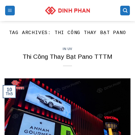
Skip
to
content
TAG ARCHIVES:
THI CÔNG THAY BẠT PANO
IN UV
Thi Công Thay Bạt Pano TTTM
10
Th5