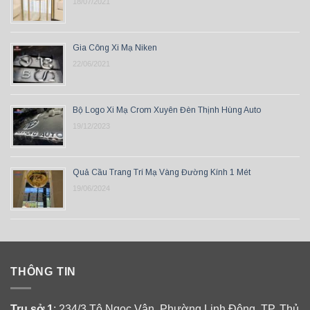
18/07/2021
Gia Công Xi Mạ Niken
22/06/2021
Bộ Logo Xi Mạ Crom Xuyên Đèn Thịnh Hùng Auto
19/12/2023
Quả Cầu Trang Trí Mạ Vàng Đường Kính 1 Mét
19/06/2024
THÔNG TIN
Trụ sở 1
: 234/3 Tô Ngọc Vân, Phường Linh Đông, TP. Thủ