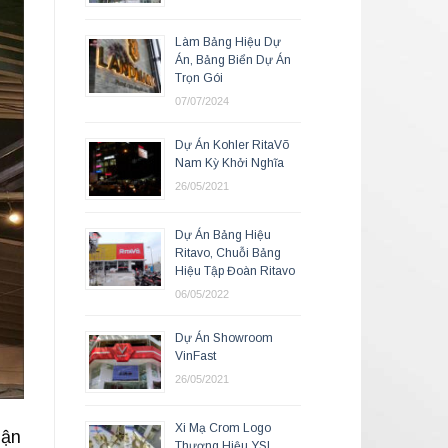
Làm Bảng Hiệu Dự
Án, Bảng Biển Dự Án
Trọn Gói
07/07/2024
Dự Án Kohler RitaVõ
Nam Kỳ Khởi Nghĩa
26/05/2021
Dự Án Bảng Hiệu
Ritavo, Chuỗi Bảng
Hiệu Tập Đoàn Ritavo
06/05/2022
Dự Án Showroom
VinFast
26/05/2021
Xi Mạ Crom Logo
uận
Thương Hiệu YSL