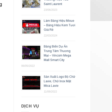
g
Saint Laurent
23/06/2023
Làm Bảng Hiệu Mixue
– Bảng Hiệu Kem Tươi
Giá Rẻ
22/03/2024
Bảng Biển Dự Án
Trung Tâm Thương
Mại – Vincom Mega
Mall Smart City
06/05/2022
Sản Xuất Logo Bộ Chữ
Lavie, Chữ Inox Mặt
Mica Lavie
11/08/2022
DỊCH VỤ