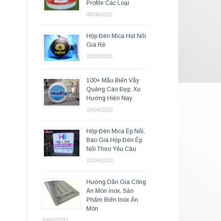
Profile Các Loại
08/06/2021
Hộp Đèn Mica Hút Nổi
Giá Rẻ
15/07/2021
100+ Mẫu Biển Vẫy
Quảng Cáo Đẹp, Xu
Hướng Hiện Nay
18/04/2022
Hộp Đèn Mica Ép Nổi,
Báo Giá Hộp Đèn Ép
Nổi Theo Yêu Cầu
12/04/2022
Hướng Dẫn Gia Công
Ăn Mòn inox, Sản
Phẩm Biển Inox Ăn
Mòn
20/07/2021