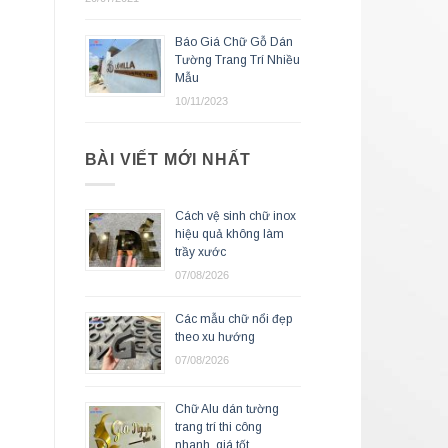
Báo Giá Chữ Gỗ Dán
Tường Trang Trí Nhiều
Mẫu
10/11/2023
BÀI VIẾT MỚI NHẤT
Cách vệ sinh chữ inox
hiệu quả không làm
trầy xước
07/08/2026
Các mẫu chữ nổi đẹp
theo xu hướng
07/08/2026
Chữ Alu dán tường
trang trí thi công
nhanh, giá tốt