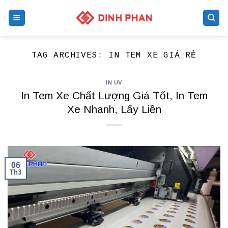
Skip
to
content
TAG ARCHIVES:
IN TEM XE GIÁ RẺ
IN UV
In Tem Xe Chất Lượng Giá Tốt, In Tem
Xe Nhanh, Lấy Liền
06
Th3