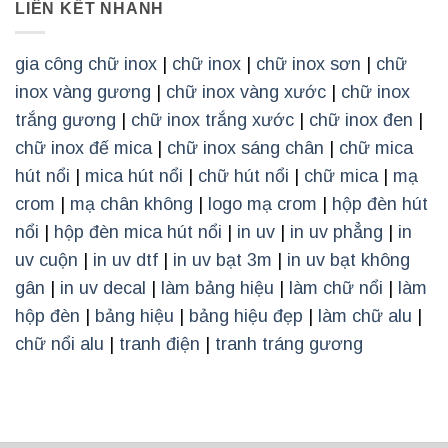
LIÊN KẾT NHANH
gia công chữ inox
|
chữ inox
|
chữ inox sơn
|
chữ
inox vàng gương
|
chữ inox vàng xước
|
chữ inox
trắng gương
|
chữ inox trắng xước
|
chữ inox đen
|
chữ inox đế mica
|
chữ inox sáng chân
|
chữ mica
hút nổi
|
mica hút nổi
|
chữ hút nổi
|
chữ mica
|
mạ
crom
|
mạ chân không
|
logo mạ crom
|
hộp đèn hút
nổi
|
hộp đèn mica hút nổi
|
in uv
|
in uv phẳng
|
in
uv cuộn
|
in uv dtf
|
in uv bạt 3m
|
in uv bạt không
gân
|
in uv decal
|
làm bảng hiệu
|
làm chữ nổi
|
làm
hộp đèn
|
bảng hiệu
|
bảng hiệu đẹp
|
làm chữ alu
|
chữ nổi alu
|
tranh điện
|
tranh tráng gương