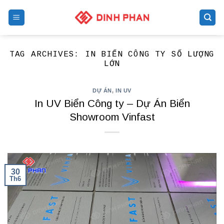
Skip
to
content
TAG ARCHIVES:
IN BIỂN CÔNG TY SỐ LƯỢNG
LỚN
DỰ ÁN
,
IN UV
In UV Biển Công ty – Dự Án Biển
Showroom Vinfast
30
Th6