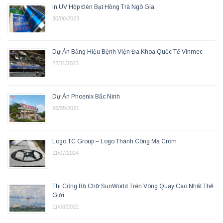
In UV Hộp Đèn Bạt Hồng Trà Ngô Gia
30/06/2023
Dự Án Bảng Hiệu Bệnh Viện Đa Khoa Quốc Tế Vinmec
22/11/2023
Dự Án Phoenix Bắc Ninh
26/05/2021
Logo TC Group – Logo Thành Công Mạ Crom
11/07/2024
Thi Công Bộ Chữ SunWorld Trên Vòng Quay Cao Nhất Thế
Giới
11/08/2022