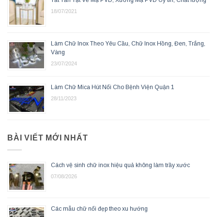
Tất Tần Tật Về Mạ PVD, Xưởng Mạ PVD Uy tín, Chất lượng
18/07/2021
Làm Chữ Inox Theo Yêu Cầu, Chữ Inox Hồng, Đen, Trắng,
Vàng
23/07/2024
Làm Chữ Mica Hút Nổi Cho Bệnh Viện Quận 1
28/11/2023
BÀI VIẾT MỚI NHẤT
Cách vệ sinh chữ inox hiệu quả không làm trầy xước
07/08/2026
Các mẫu chữ nổi đẹp theo xu hướng