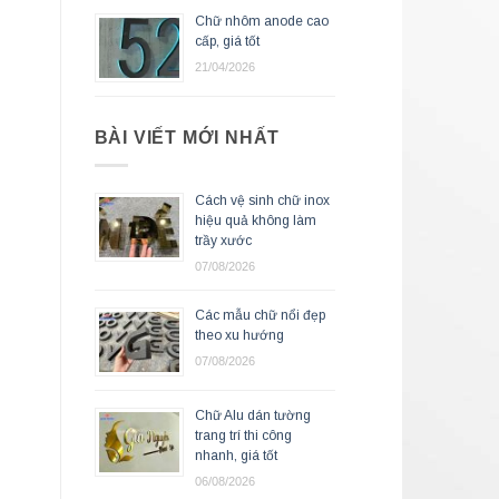
Chữ nhôm anode cao
cấp, giá tốt
21/04/2026
BÀI VIẾT MỚI NHẤT
Cách vệ sinh chữ inox
hiệu quả không làm
trầy xước
07/08/2026
Các mẫu chữ nổi đẹp
theo xu hướng
07/08/2026
Chữ Alu dán tường
trang trí thi công
nhanh, giá tốt
06/08/2026