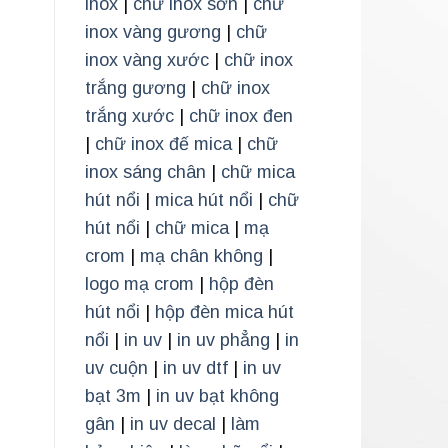
inox
|
chữ inox sơn
|
chữ
inox vàng gương
|
chữ
inox vàng xước
|
chữ inox
trắng gương
|
chữ inox
trắng xước
|
chữ inox đen
|
chữ inox đế mica
|
chữ
inox sáng chân
|
chữ mica
hút nổi
|
mica hút nổi
|
chữ
hút nổi
|
chữ mica
|
mạ
crom
|
mạ chân không
|
logo mạ crom
|
hộp đèn
hút nổi
|
hộp đèn mica hút
nổi
|
in uv
|
in uv phẳng
|
in
uv cuộn
|
in uv dtf
|
in uv
bạt 3m
|
in uv bạt không
gân
|
in uv decal
|
làm