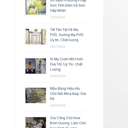
So Sánh Phương Pháp
Sơn Tĩnh Điện Và Sơn
Hấp Nhiệt
21/11/2021
Tất Tần Tật Về Mạ
PVD, Xưởng Mạ PVD
Uy tín, Chất lượng
18/07/2021
Xi Mạ Crom Mô Hình
Giá Tốt, Uy Tín, Chất
Lượng
07/06/2024
Mẫu Bảng Hiệu Alu
Chữ Nổi Mica Đẹp, Giá
Rẻ
06/01/2024
Gia Công Chữ Inox
Bình Dương, Làm Chữ