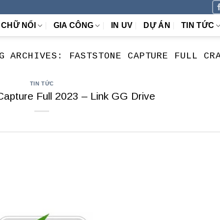
CHỮ NỔI
GIA CÔNG
IN UV
DỰ ÁN
TIN TỨC
G ARCHIVES:
FASTSTONE CAPTURE FULL CR
TIN TỨC
Capture Full 2023 – Link GG Drive