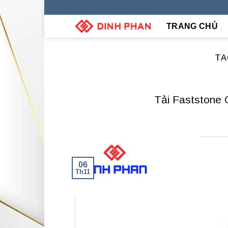
Skip
to
TRANG CHỦ
content
TA
Tải Faststone 
06
Th11