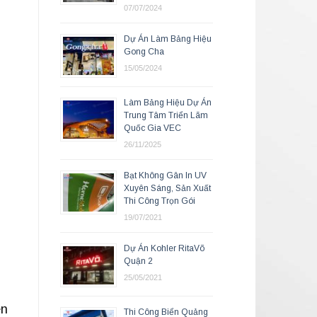
07/07/2024
Dự Án Làm Bảng Hiệu
Gong Cha
15/05/2024
Làm Bảng Hiệu Dự Án
Trung Tâm Triển Lãm
Quốc Gia VEC
26/11/2025
Bạt Không Gân In UV
Xuyên Sáng, Sản Xuất
Thi Công Trọn Gói
19/07/2021
Dự Án Kohler RitaVõ
Quận 2
25/05/2021
ên
Thi Công Biển Quảng