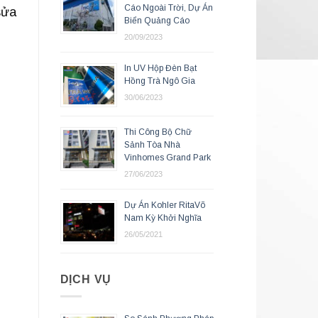
Cáo Ngoài Trời, Dự Án
sửa
Biển Quảng Cáo
20/09/2023
In UV Hộp Đèn Bạt
Hồng Trà Ngô Gia
30/06/2023
Thi Công Bộ Chữ
Sảnh Tòa Nhà
Vinhomes Grand Park
27/06/2023
Dự Án Kohler RitaVõ
Nam Kỳ Khởi Nghĩa
26/05/2021
DỊCH VỤ