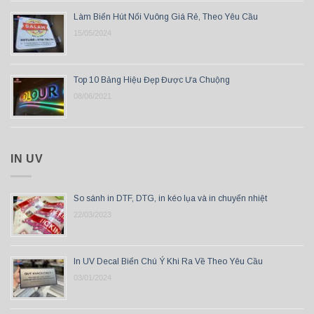
Làm Biển Hút Nổi Vuông Giá Rẻ, Theo Yêu Cầu
15/05/2024
Top 10 Bảng Hiệu Đẹp Được Ưa Chuộng
08/06/2021
IN UV
So sánh in DTF, DTG, in kéo lụa và in chuyển nhiệt
22/03/2023
In UV Decal Biển Chú Ý Khi Ra Về Theo Yêu Cầu
03/01/2024