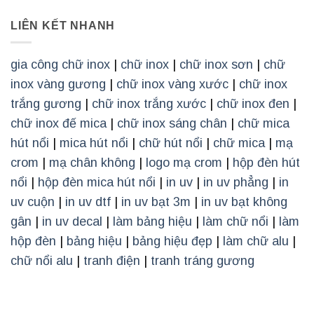
LIÊN KẾT NHANH
gia công chữ inox
|
chữ inox
|
chữ inox sơn
|
chữ
inox vàng gương
|
chữ inox vàng xước
|
chữ inox
trắng gương
|
chữ inox trắng xước
|
chữ inox đen
|
chữ inox đế mica
|
chữ inox sáng chân
|
chữ mica
hút nổi
|
mica hút nổi
|
chữ hút nổi
|
chữ mica
|
mạ
crom
|
mạ chân không
|
logo mạ crom
|
hộp đèn hút
nổi
|
hộp đèn mica hút nổi
|
in uv
|
in uv phẳng
|
in
uv cuộn
|
in uv dtf
|
in uv bạt 3m
|
in uv bạt không
gân
|
in uv decal
|
làm bảng hiệu
|
làm chữ nổi
|
làm
hộp đèn
|
bảng hiệu
|
bảng hiệu đẹp
|
làm chữ alu
|
chữ nổi alu
|
tranh điện
|
tranh tráng gương