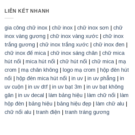
LIÊN KẾT NHANH
gia công chữ inox
|
chữ inox
|
chữ inox sơn
|
chữ
inox vàng gương
|
chữ inox vàng xước
|
chữ inox
trắng gương
|
chữ inox trắng xước
|
chữ inox đen
|
chữ inox đế mica
|
chữ inox sáng chân
|
chữ mica
hút nổi
|
mica hút nổi
|
chữ hút nổi
|
chữ mica
|
mạ
crom
|
mạ chân không
|
logo mạ crom
|
hộp đèn hút
nổi
|
hộp đèn mica hút nổi
|
in uv
|
in uv phẳng
|
in
uv cuộn
|
in uv dtf
|
in uv bạt 3m
|
in uv bạt không
gân
|
in uv decal
|
làm bảng hiệu
|
làm chữ nổi
|
làm
hộp đèn
|
bảng hiệu
|
bảng hiệu đẹp
|
làm chữ alu
|
chữ nổi alu
|
tranh điện
|
tranh tráng gương