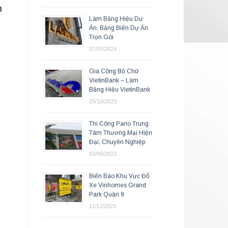
n
Làm Bảng Hiệu Dự
Án, Bảng Biển Dự Án
Trọn Gói
07/07/2024
Gia Công Bộ Chữ
VietinBank – Làm
Bảng Hiệu VietinBank
25/10/2023
Thi Công Pano Trung
Tâm Thương Mại Hiện
Đại, Chuyên Nghiệp
03/06/2022
Biển Báo Khu Vực Đỗ
Xe Vinhomes Grand
Park Quận 9
11/12/2023