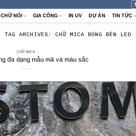
CHỮ NỔI
GIA CÔNG
IN UV
DỰ ÁN
TIN TỨC
TAG ARCHIVES:
CHỮ MICA BÓNG ĐÈN LED
CHỮ MICA
ng đa dạng mẫu mã và màu sắc