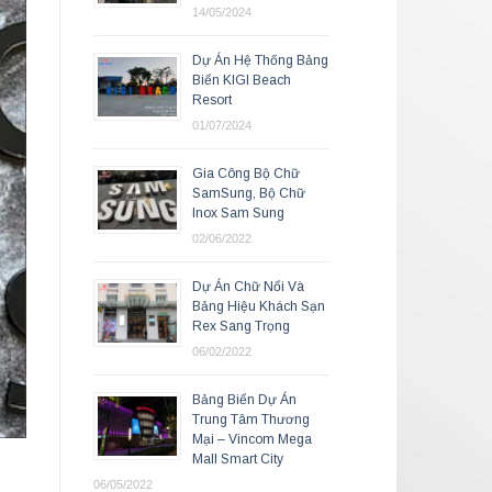
14/05/2024
Dự Án Hệ Thống Bảng
Biển KIGI Beach
Resort
01/07/2024
Gia Công Bộ Chữ
SamSung, Bộ Chữ
Inox Sam Sung
02/06/2022
Dự Án Chữ Nổi Và
Bảng Hiệu Khách Sạn
Rex Sang Trọng
06/02/2022
Bảng Biển Dự Án
Trung Tâm Thương
Mại – Vincom Mega
Mall Smart City
g
06/05/2022