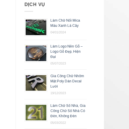
DỊCH VỤ
Làm Chữ Nổi Mica
Màu Xanh Lá Cây
04/01/2024
Làm Logo Nền Gỗ –
Logo Gỗ Đẹp, Hiện
Đại
05/07/2023
Gia Công Chữ Nhôm
Mặt Poly Dán Decal
Lưới
19/12/2023
Làm Chữ Số Nhà, Gia
Công Chữ Số Nhà Có
Đèn, Không Đèn
05/03/2022