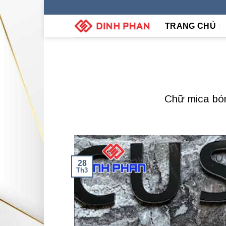
Skip
to
TRANG CHỦ
content
Chữ mica bó
28
Th3