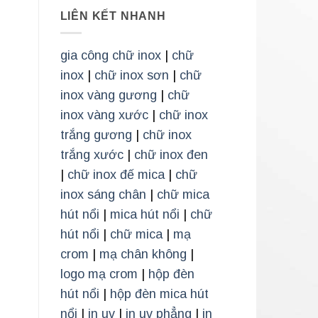
LIÊN KẾT NHANH
gia công chữ inox
|
chữ
inox
|
chữ inox sơn
|
chữ
inox vàng gương
|
chữ
inox vàng xước
|
chữ inox
trắng gương
|
chữ inox
trắng xước
|
chữ inox đen
|
chữ inox đế mica
|
chữ
inox sáng chân
|
chữ mica
hút nổi
|
mica hút nổi
|
chữ
hút nổi
|
chữ mica
|
mạ
crom
|
mạ chân không
|
logo mạ crom
|
hộp đèn
hút nổi
|
hộp đèn mica hút
nổi
|
in uv
|
in uv phẳng
|
in