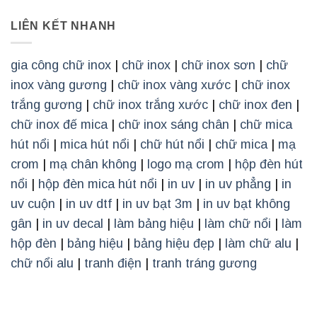
LIÊN KẾT NHANH
gia công chữ inox
|
chữ inox
|
chữ inox sơn
|
chữ
inox vàng gương
|
chữ inox vàng xước
|
chữ inox
trắng gương
|
chữ inox trắng xước
|
chữ inox đen
|
chữ inox đế mica
|
chữ inox sáng chân
|
chữ mica
hút nổi
|
mica hút nổi
|
chữ hút nổi
|
chữ mica
|
mạ
crom
|
mạ chân không
|
logo mạ crom
|
hộp đèn hút
nổi
|
hộp đèn mica hút nổi
|
in uv
|
in uv phẳng
|
in
uv cuộn
|
in uv dtf
|
in uv bạt 3m
|
in uv bạt không
gân
|
in uv decal
|
làm bảng hiệu
|
làm chữ nổi
|
làm
hộp đèn
|
bảng hiệu
|
bảng hiệu đẹp
|
làm chữ alu
|
chữ nổi alu
|
tranh điện
|
tranh tráng gương