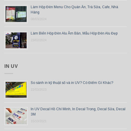
Làm Hộp Đèn Menu Cho Quán Ăn, Trà Sữa, Cafe, Nhà
Hàng
08/03/2024
Làm Biển Hộp Đèn Alu Âm Bản, Mẫu Hộp Đèn Alu Đẹp
23/02/2024
IN UV
So sánh in kỹ thuật số và in UV? Có Điểm Gì Khác?
22/03/2023
In UV Decal Hồ Chí Minh, In Decal Trong, Decal Sữa, Decal
3M
15/10/2021