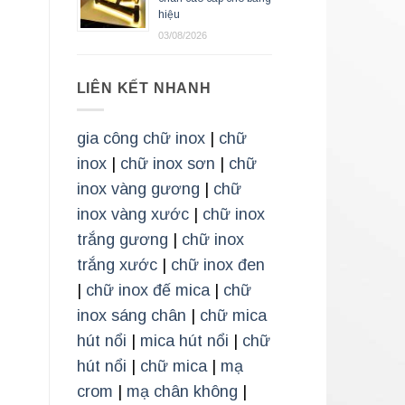
hiệu
03/08/2026
LIÊN KẾT NHANH
gia công chữ inox
|
chữ
inox
|
chữ inox sơn
|
chữ
inox vàng gương
|
chữ
inox vàng xước
|
chữ inox
trắng gương
|
chữ inox
trắng xước
|
chữ inox đen
|
chữ inox đế mica
|
chữ
inox sáng chân
|
chữ mica
hút nổi
|
mica hút nổi
|
chữ
hút nổi
|
chữ mica
|
mạ
crom
|
mạ chân không
|