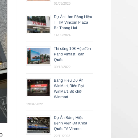
01/03/2026
Dự Án Làm Bảng Hiệu
TTTM Vincom Plaza
Ba Tháng Hai
14/05/2024
Thi công 108 Hộp đèn
Pano Vinfast Toàn
Quốc
30/12/2022
Bảng Hiệu Dự Án
WinMart, Biển Bạt
WinMart, Bộ chữ
Winmart
19/04/2022
Dự Án Bảng Hiệu
Bệnh Viện Đa Khoa
Quốc Tế Vinmec
o
22/11/2023