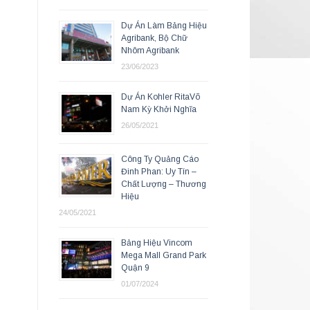
g
Dự Án Làm Bảng Hiệu
Agribank, Bộ Chữ
Nhôm Agribank
23/06/2023
Dự Án Kohler RitaVõ
Nam Kỳ Khởi Nghĩa
26/05/2021
Công Ty Quảng Cáo
Đinh Phan: Uy Tín –
Chất Lượng – Thương
Hiệu
24/05/2021
Bảng Hiệu Vincom
Mega Mall Grand Park
Quận 9
01/07/2024