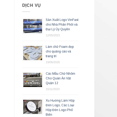
DỊCH VỤ
Sản Xuất Logo VinFast
cho Nhà Phân Phối và
Đại Lý Ủy Quyền
12/05/2023
Làm chữ Foam đẹp
cho quảng cáo và
trang trí
19/06/2026
Các Mẫu Chữ Nhôm
Cho Quán Ăn Vặt
Quận 12
15/11/2023
Xu Hướng Làm Hộp
Đèn Logo, Các Loại
Hộp Đèn Logo Phổ
Biến