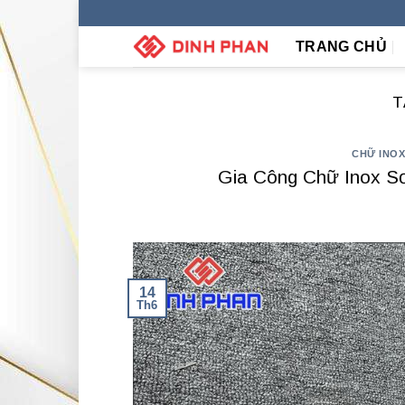
Skip
to
TRANG CHỦ
content
T
CHỮ INO
Gia Công Chữ Inox S
14
Th6