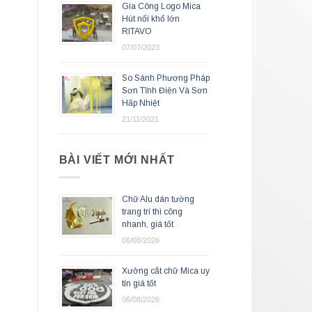
Gia Công Logo Mica
Hút nổi khổ lớn
RITAVO
07/07/2023
So Sánh Phương Pháp
Sơn Tĩnh Điện Và Sơn
Hấp Nhiệt
21/11/2021
BÀI VIẾT MỚI NHẤT
Chữ Alu dán tường
trang trí thi công
nhanh, giá tốt
06/08/2026
Xưởng cắt chữ Mica uy
tín giá tốt
06/08/2026