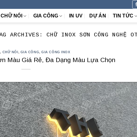
CHỮ NỔI
GIA CÔNG
IN UV
DỰ ÁN
TIN TỨC
AG ARCHIVES:
CHỮ INOX SƠN CÔNG NGHỆ O
X
,
CHỮ NỔI
,
GIA CÔNG
,
GIA CÔNG INOX
ơn Màu Giá Rẻ, Đa Dạng Màu Lựa Chọn