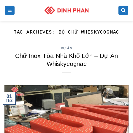
Skip
to
content
TAG ARCHIVES:
BỘ CHỮ WHISKYCOGNAC
DỰ ÁN
Chữ Inox Tòa Nhà Khổ Lớn – Dự Án
Whiskycognac
01
Th2