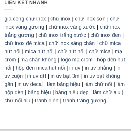
LIÊN KẾT NHANH
gia công chữ inox
|
chữ inox
|
chữ inox sơn
|
chữ
inox vàng gương
|
chữ inox vàng xước
|
chữ inox
trắng gương
|
chữ inox trắng xước
|
chữ inox đen
|
chữ inox đế mica
|
chữ inox sáng chân
|
chữ mica
hút nổi
|
mica hút nổi
|
chữ hút nổi
|
chữ mica
|
mạ
crom
|
mạ chân không
|
logo mạ crom
|
hộp đèn hút
nổi
|
hộp đèn mica hút nổi
|
in uv
|
in uv phẳng
|
in
uv cuộn
|
in uv dtf
|
in uv bạt 3m
|
in uv bạt không
gân
|
in uv decal
|
làm bảng hiệu
|
làm chữ nổi
|
làm
hộp đèn
|
bảng hiệu
|
bảng hiệu đẹp
|
làm chữ alu
|
chữ nổi alu
|
tranh điện
|
tranh tráng gương