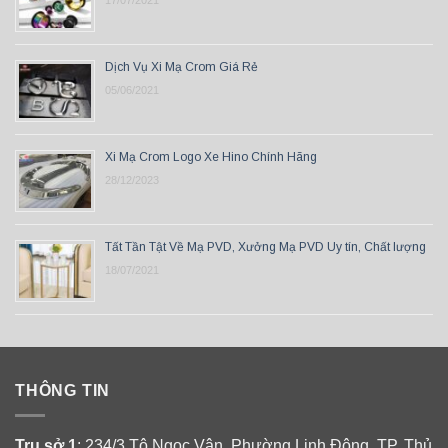
17/07/2021
Dịch Vụ Xi Mạ Crom Giá Rẻ
05/06/2021
Xi Mạ Crom Logo Xe Hino Chính Hãng
28/12/2023
Tất Tần Tật Về Mạ PVD, Xưởng Mạ PVD Uy tín, Chất lượng
18/07/2021
THÔNG TIN
Trụ sở 1
: 234/3 Tô Ngọc Vân, Phường Linh Đông, TP. Thủ