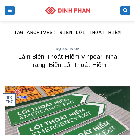
Skip
to
content
TAG ARCHIVES:
BIỂN LỐI THOÁT HIỂM
DỰ ÁN
,
IN UV
Làm Biển Thoát Hiểm Vinpearl Nha
Trang, Biển Lối Thoát Hiểm
03
Th7