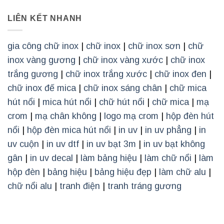
LIÊN KẾT NHANH
gia công chữ inox
|
chữ inox
|
chữ inox sơn
|
chữ
inox vàng gương
|
chữ inox vàng xước
|
chữ inox
trắng gương
|
chữ inox trắng xước
|
chữ inox đen
|
chữ inox đế mica
|
chữ inox sáng chân
|
chữ mica
hút nổi
|
mica hút nổi
|
chữ hút nổi
|
chữ mica
|
mạ
crom
|
mạ chân không
|
logo mạ crom
|
hộp đèn hút
nổi
|
hộp đèn mica hút nổi
|
in uv
|
in uv phẳng
|
in
uv cuộn
|
in uv dtf
|
in uv bạt 3m
|
in uv bạt không
gân
|
in uv decal
|
làm bảng hiệu
|
làm chữ nổi
|
làm
hộp đèn
|
bảng hiệu
|
bảng hiệu đẹp
|
làm chữ alu
|
chữ nổi alu
|
tranh điện
|
tranh tráng gương