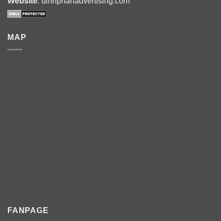
Website
: dinhphanadvertising.com
MAP
FANPAGE