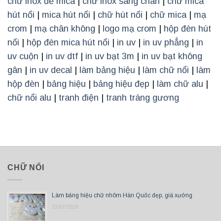
chữ inox đế mica
|
chữ inox sáng chân
|
chữ mica
hút nổi
|
mica hút nổi
|
chữ hút nổi
|
chữ mica
|
mạ
crom
|
mạ chân không
|
logo mạ crom
|
hộp đèn hút
nổi
|
hộp đèn mica hút nổi
|
in uv
|
in uv phẳng
|
in
uv cuộn
|
in uv dtf
|
in uv bạt 3m
|
in uv bạt không
gân
|
in uv decal
|
làm bảng hiệu
|
làm chữ nổi
|
làm
hộp đèn
|
bảng hiệu
|
bảng hiệu đẹp
|
làm chữ alu
|
chữ nổi alu
|
tranh điện
|
tranh tráng gương
CHỮ NỔI
Làm bảng hiệu chữ nhôm Hàn Quốc đẹp, giá xưởng
31/07/2026