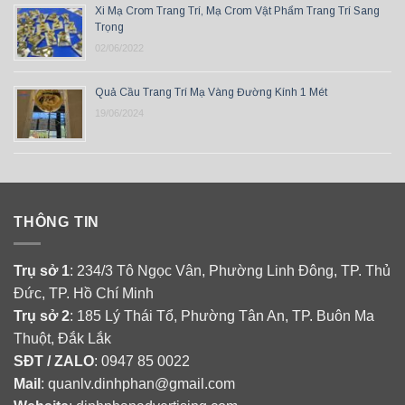
Xi Mạ Crom Trang Trí, Mạ Crom Vật Phẩm Trang Trí Sang
Trọng
02/06/2022
Quả Cầu Trang Trí Mạ Vàng Đường Kính 1 Mét
19/06/2024
THÔNG TIN
Trụ sở 1
: 234/3 Tô Ngọc Vân, Phường Linh Đông, TP. Thủ
Đức, TP. Hồ Chí Minh
Trụ sở 2
: 185 Lý Thái Tổ, Phường Tân An, TP. Buôn Ma
Thuột, Đắk Lắk
SĐT / ZALO
: 0947 85 0022
Mail
: quanlv.dinhphan@gmail.com