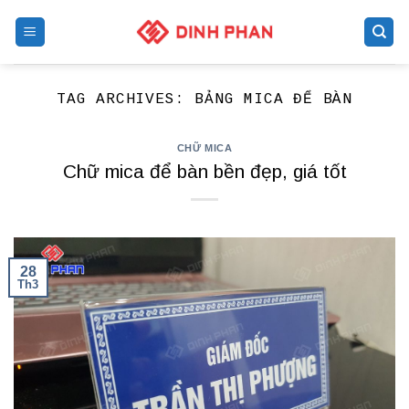
Skip
to
content
TAG ARCHIVES:
BẢNG MICA ĐỂ BÀN
CHỮ MICA
Chữ mica để bàn bền đẹp, giá tốt
28
Th3