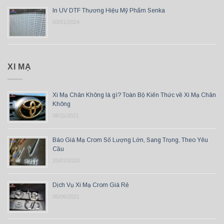
In UV DTF Thương Hiệu Mỹ Phẩm Senka
03/01/2024
XI MẠ
Xi Mạ Chân Không là gì? Toàn Bộ Kiến Thức về Xi Mạ Chân
Không
08/11/2021
Báo Giá Mạ Crom Số Lượng Lớn, Sang Trọng, Theo Yêu
Cầu
20/07/2023
Dịch Vụ Xi Mạ Crom Giá Rẻ
05/06/2021