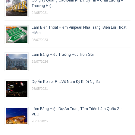
Công Ty Quảng Cáo Đinh Phan: Uy Tín – Chất Lượng –
Thương Hiệu
24/05/2021
Làm Biển Thoát Hiểm Vinpearl Nha Trang, Biển Lối Thoát
Hiểm
03/07/2023
Làm Bảng Hiệu Trường Học Trọn Gói
28/07/2024
Dự Án Kohler RitaVõ Nam Kỳ Khởi Nghĩa
26/05/2021
Làm Bảng Hiệu Dự Án Trung Tâm Triển Lãm Quốc Gia
VEC
26/11/2025