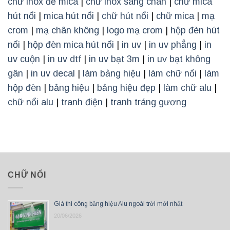
chữ inox đế mica
|
chữ inox sáng chân
|
chữ mica
hút nổi
|
mica hút nổi
|
chữ hút nổi
|
chữ mica
|
mạ
crom
|
mạ chân không
|
logo mạ crom
|
hộp đèn hút
nổi
|
hộp đèn mica hút nổi
|
in uv
|
in uv phẳng
|
in
uv cuộn
|
in uv dtf
|
in uv bạt 3m
|
in uv bạt không
gân
|
in uv decal
|
làm bảng hiệu
|
làm chữ nổi
|
làm
hộp đèn
|
bảng hiệu
|
bảng hiệu đẹp
|
làm chữ alu
|
chữ nổi alu
|
tranh điện
|
tranh tráng gương
CHỮ NỔI
Giá thi công bảng hiệu Alu ngoài trời mới nhất
20/06/2026