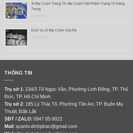
Xi Mạ Crom Trang Trí, Mạ Crom Vật Phẩm Trang Trí Sang
Trọng
02/06/2022
Dịch Vụ Xi Mạ Crom Giá Rẻ
05/06/2021
THÔNG TIN
Trụ sở 1
: 234/3 Tô Ngọc Vân, Phường Linh Đông, TP. Thủ
Đức, TP. Hồ Chí Minh
Trụ sở 2
: 185 Lý Thái Tổ, Phường Tân An, TP. Buôn Ma
Thuột, Đắk Lắk
SĐT / ZALO
: 0947 85 0022
Mail
: quanlv.dinhphan@gmail.com