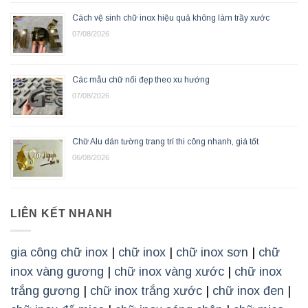
Cách vệ sinh chữ inox hiệu quả không làm trầy xước
07/08/2026
Các mẫu chữ nổi đẹp theo xu hướng
07/08/2026
Chữ Alu dán tường trang trí thi công nhanh, giá tốt
06/08/2026
LIÊN KẾT NHANH
gia công chữ inox
|
chữ inox
|
chữ inox sơn
|
chữ
inox vàng gương
|
chữ inox vàng xước
|
chữ inox
trắng gương
|
chữ inox trắng xước
|
chữ inox đen
|