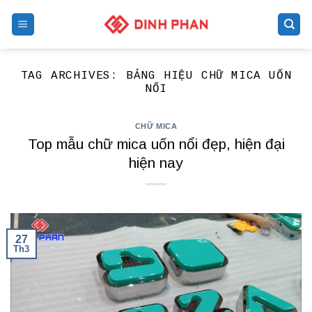
Skip
to
content
TAG ARCHIVES:
BẢNG HIỆU CHỮ MICA UỐN
NỔI
CHỮ MICA
Top mẫu chữ mica uốn nổi đẹp, hiện đại
hiện nay
27
Th3