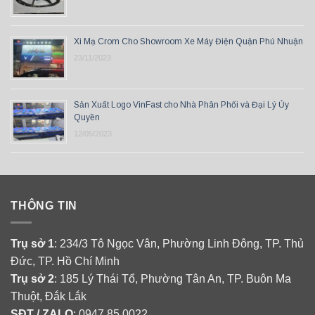
Xi Mạ Crom Cho Showroom Xe Máy Điện Quận Phú Nhuận
23/11/2023
Sản Xuất Logo VinFast cho Nhà Phân Phối và Đại Lý Ủy
Quyền
12/05/2023
THÔNG TIN
Trụ sở 1
: 234/3 Tô Ngọc Vân, Phường Linh Đông, TP. Thủ
Đức, TP. Hồ Chí Minh
Trụ sở 2
: 185 Lý Thái Tổ, Phường Tân An, TP. Buôn Ma
Thuột, Đắk Lắk
SĐT / ZALO
: 0947 85 0022