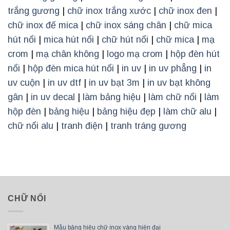
trắng gương
|
chữ inox trắng xước
|
chữ inox đen
|
chữ inox đế mica
|
chữ inox sáng chân
|
chữ mica
hút nổi
|
mica hút nổi
|
chữ hút nổi
|
chữ mica
|
mạ
crom
|
mạ chân không
|
logo mạ crom
|
hộp đèn hút
nổi
|
hộp đèn mica hút nổi
|
in uv
|
in uv phẳng
|
in
uv cuộn
|
in uv dtf
|
in uv bạt 3m
|
in uv bạt không
gân
|
in uv decal
|
làm bảng hiệu
|
làm chữ nổi
|
làm
hộp đèn
|
bảng hiệu
|
bảng hiệu đẹp
|
làm chữ alu
|
chữ nổi alu
|
tranh điện
|
tranh tráng gương
CHỮ NỔI
Mẫu bảng hiệu chữ inox vàng hiện đại