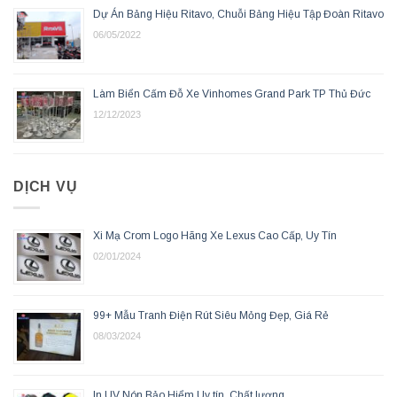
Dự Án Bảng Hiệu Ritavo, Chuỗi Bảng Hiệu Tập Đoàn Ritavo
06/05/2022
Làm Biển Cấm Đỗ Xe Vinhomes Grand Park TP Thủ Đức
12/12/2023
DỊCH VỤ
Xi Mạ Crom Logo Hãng Xe Lexus Cao Cấp, Uy Tín
02/01/2024
99+ Mẫu Tranh Điện Rút Siêu Mỏng Đẹp, Giá Rẻ
08/03/2024
In UV Nón Bảo Hiểm Uy tín, Chất lượng