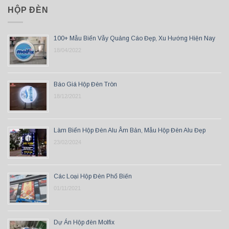
HỘP ĐÈN
100+ Mẫu Biển Vẫy Quảng Cáo Đẹp, Xu Hướng Hiện Nay
18/04/2022
Báo Giá Hộp Đèn Tròn
18/12/2021
Làm Biển Hộp Đèn Alu Âm Bản, Mẫu Hộp Đèn Alu Đẹp
23/02/2024
Các Loại Hộp Đèn Phổ Biến
01/11/2021
Dự Án Hộp đèn Molfix