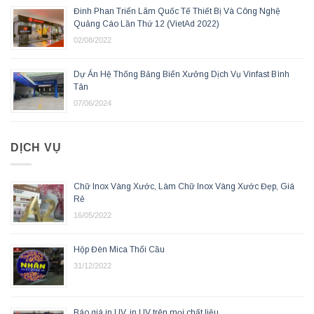
Đinh Phan Triển Lãm Quốc Tế Thiết Bị Và Công Nghệ
Quảng Cáo Lần Thứ 12 (VietAd 2022)
02/08/2022
Dự Án Hệ Thống Bảng Biển Xưởng Dịch Vụ Vinfast Bình
Tân
07/06/2024
DỊCH VỤ
Chữ Inox Vàng Xước, Làm Chữ Inox Vàng Xước Đẹp, Giá
Rẻ
16/05/2022
Hộp Đèn Mica Thổi Cầu
31/12/2022
Báo giá in UV, in UV trên mọi chất liệu