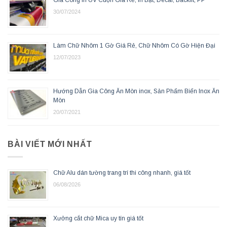
Gia Công In UV Cuộn Giá Rẻ, In Bạt, Decal, Backlit, PP
30/07/2024
Làm Chữ Nhôm 1 Gờ Giá Rẻ, Chữ Nhôm Có Gờ Hiện Đại
12/07/2023
Hướng Dẫn Gia Công Ăn Mòn inox, Sản Phẩm Biển Inox Ăn
Mòn
20/07/2021
BÀI VIẾT MỚI NHẤT
Chữ Alu dán tường trang trí thi công nhanh, giá tốt
06/08/2026
Xưởng cắt chữ Mica uy tín giá tốt