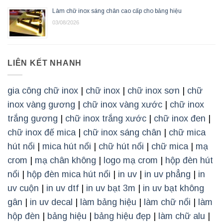
Làm chữ inox sáng chân cao cấp cho bảng hiệu
03/08/2026
LIÊN KẾT NHANH
gia công chữ inox
|
chữ inox
|
chữ inox sơn
|
chữ
inox vàng gương
|
chữ inox vàng xước
|
chữ inox
trắng gương
|
chữ inox trắng xước
|
chữ inox đen
|
chữ inox đế mica
|
chữ inox sáng chân
|
chữ mica
hút nổi
|
mica hút nổi
|
chữ hút nổi
|
chữ mica
|
mạ
crom
|
mạ chân không
|
logo mạ crom
|
hộp đèn hút
nổi
|
hộp đèn mica hút nổi
|
in uv
|
in uv phẳng
|
in
uv cuộn
|
in uv dtf
|
in uv bạt 3m
|
in uv bạt không
gân
|
in uv decal
|
làm bảng hiệu
|
làm chữ nổi
|
làm
hộp đèn
|
bảng hiệu
|
bảng hiệu đẹp
|
làm chữ alu
|