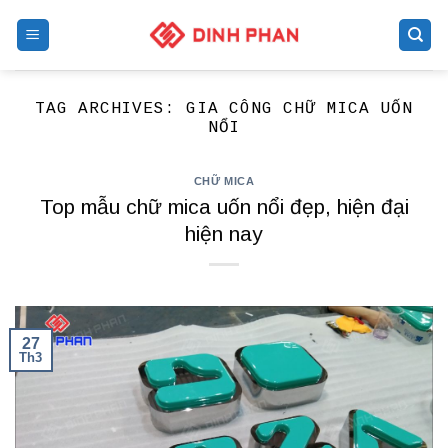
Skip
to
content
TAG ARCHIVES:
GIA CÔNG CHỮ MICA UỐN
NỔI
CHỮ MICA
Top mẫu chữ mica uốn nổi đẹp, hiện đại
hiện nay
27
Th3