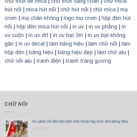
chữ inox đế mica
|
chữ inox sáng chân
|
chữ mica
hút nổi
|
mica hút nổi
|
chữ hút nổi
|
chữ mica
|
mạ
crom
|
mạ chân không
|
logo mạ crom
|
hộp đèn hút
nổi
|
hộp đèn mica hút nổi
|
in uv
|
in uv phẳng
|
in
uv cuộn
|
in uv dtf
|
in uv bạt 3m
|
in uv bạt không
gân
|
in uv decal
|
làm bảng hiệu
|
làm chữ nổi
|
làm
hộp đèn
|
bảng hiệu
|
bảng hiệu đẹp
|
làm chữ alu
|
chữ nổi alu
|
tranh điện
|
tranh tráng gương
CHỮ NỔI
So sánh chi tiết nên làm chữ mica hay inox cho bảng hiệu
15/07/2026