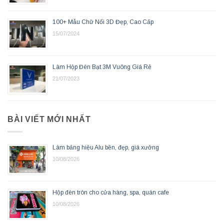
100+ Mẫu Chữ Nổi 3D Đẹp, Cao Cấp
15/07/2024
Làm Hộp Đèn Bạt 3M Vuông Giá Rẻ
21/07/2023
BÀI VIẾT MỚI NHẤT
Làm bảng hiệu Alu bền, đẹp, giá xưởng
10/08/2026
Hộp đèn tròn cho cửa hàng, spa, quán cafe
10/08/2026