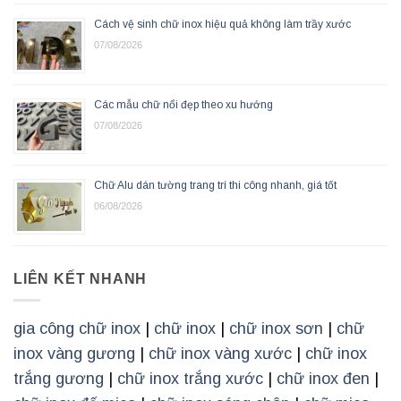
Cách vệ sinh chữ inox hiệu quả không làm trầy xước
07/08/2026
Các mẫu chữ nổi đẹp theo xu hướng
07/08/2026
Chữ Alu dán tường trang trí thi công nhanh, giá tốt
06/08/2026
LIÊN KẾT NHANH
gia công chữ inox
|
chữ inox
|
chữ inox sơn
|
chữ
inox vàng gương
|
chữ inox vàng xước
|
chữ inox
trắng gương
|
chữ inox trắng xước
|
chữ inox đen
|