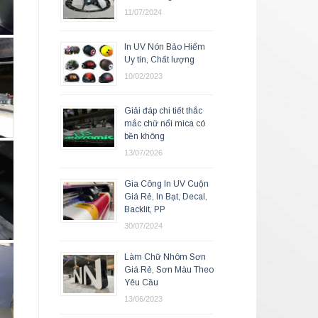
11/07/2024
In UV Nón Bảo Hiểm
Uy tín, Chất lượng
10/02/2023
Giải đáp chi tiết thắc
mắc chữ nổi mica có
bền không
13/07/2026
Gia Công In UV Cuộn
Giá Rẻ, In Bạt, Decal,
Backlit, PP
30/07/2024
Làm Chữ Nhôm Sơn
Giá Rẻ, Sơn Màu Theo
Yêu Cầu
13/06/2023