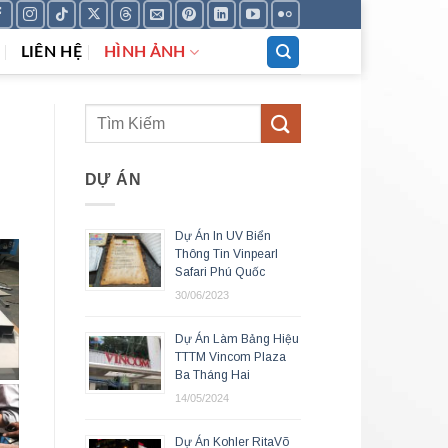
LIÊN HỆ
HÌNH ẢNH
DỰ ÁN
Dự Án In UV Biển
Thông Tin Vinpearl
Safari Phú Quốc
30/06/2023
Dự Án Làm Bảng Hiệu
TTTM Vincom Plaza
Ba Tháng Hai
14/05/2024
Dự Án Kohler RitaVõ