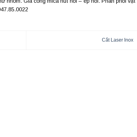
hữ nhôm. Gia công mica hút nổi – ép nổi. Phân phối vật
947.85.0022
Cắt Laser Inox