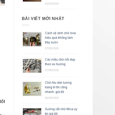
20/04/2024
BÀI VIẾT MỚI NHẤT
Cách vệ sinh chữ inox
hiệu quả không làm
trầy xước
07/08/2026
Các mẫu chữ nổi đẹp
theo xu hướng
07/08/2026
Chữ Alu dán tường
trang trí thi công
nhanh, giá tốt
06/08/2026
tốt
Xưởng cắt chữ Mica uy
tín giá tốt