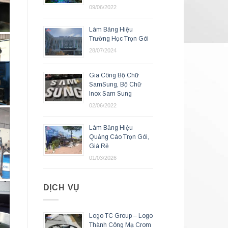
09/06/2022
Làm Bảng Hiệu
Trường Học Trọn Gói
28/07/2024
Gia Công Bộ Chữ
SamSung, Bộ Chữ
Inox Sam Sung
02/06/2022
Làm Bảng Hiệu
Quảng Cáo Trọn Gói,
Giá Rẻ
01/03/2026
DỊCH VỤ
Logo TC Group – Logo
Thành Công Mạ Crom