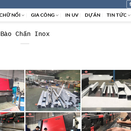
CHỮ NỔI
GIA CÔNG
IN UV
DỰ ÁN
TIN TỨC
Bào Chấn Inox