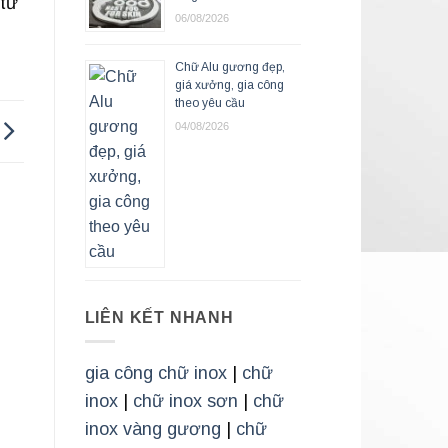
 tư
06/08/2026
Chữ Alu gương đẹp,
giá xưởng, gia công
theo yêu cầu
04/08/2026
LIÊN KẾT NHANH
gia công chữ inox
|
chữ
inox
|
chữ inox sơn
|
chữ
inox vàng gương
|
chữ