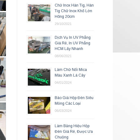
Chữ Inox Hàn Tig, Hàn
Tig Chữ Inox Khổ Lớn
Hông 20cm
29/10/2021
Dịch Vụ In UV Phẳng
Giá Rẻ, In UV Phẳng
HCM Lấy Nhanh
08/06/2021
Làm Chữ Nổi Mica
Màu Xanh Lá Cây
04/01/2024
Báo Giá Hộp Đèn Siêu
Mỏng Các Loại
06/03/2024
Làm Bảng Hiệu Hộp
Đèn Giá Rẻ, Được Ưa
Chuộng