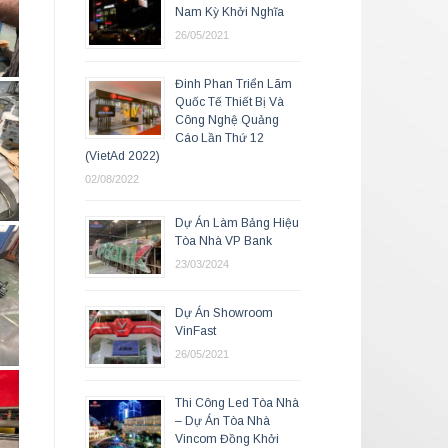
Nam Kỳ Khởi Nghĩa
26/05/2021
Đinh Phan Triển Lãm
Quốc Tế Thiết Bị Và
Công Nghệ Quảng
Cáo Lần Thứ 12
(VietAd 2022)
02/08/2022
Dự Án Làm Bảng Hiệu
Tòa Nhà VP Bank
23/03/2024
Dự Án Showroom
VinFast
26/05/2021
Thi Công Led Tòa Nhà
– Dự Án Tòa Nhà
Vincom Đồng Khởi