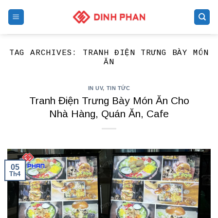
Skip
to
content
TAG ARCHIVES:
TRANH ĐIỆN TRƯNG BÀY MÓN
ĂN
IN UV
,
TIN TỨC
Tranh Điện Trưng Bày Món Ăn Cho
Nhà Hàng, Quán Ăn, Cafe
05
Th4