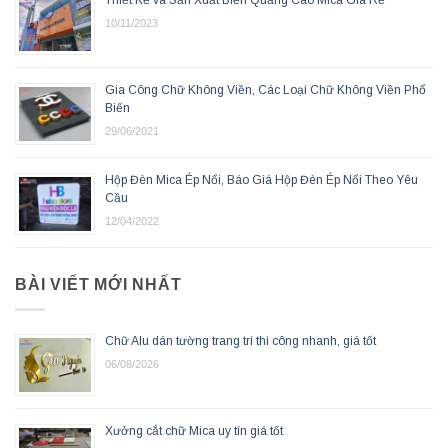
Thiết Kế và Sản Xuất Biển Quảng Cáo Mica Giá Rẻ
10/11/2023
Gia Công Chữ Không Viền, Các Loại Chữ Không Viền Phổ
Biến
29/06/2021
Hộp Đèn Mica Ép Nổi, Báo Giá Hộp Đèn Ép Nổi Theo Yêu
Cầu
12/04/2022
BÀI VIẾT MỚI NHẤT
Chữ Alu dán tường trang trí thi công nhanh, giá tốt
06/08/2026
Xưởng cắt chữ Mica uy tín giá tốt