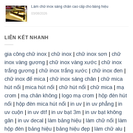
Làm chữ inox sáng chân cao cấp cho bảng hiệu
03/08/2026
LIÊN KẾT NHANH
gia công chữ inox
|
chữ inox
|
chữ inox sơn
|
chữ
inox vàng gương
|
chữ inox vàng xước
|
chữ inox
trắng gương
|
chữ inox trắng xước
|
chữ inox đen
|
chữ inox đế mica
|
chữ inox sáng chân
|
chữ mica
hút nổi
|
mica hút nổi
|
chữ hút nổi
|
chữ mica
|
mạ
crom
|
mạ chân không
|
logo mạ crom
|
hộp đèn hút
nổi
|
hộp đèn mica hút nổi
|
in uv
|
in uv phẳng
|
in
uv cuộn
|
in uv dtf
|
in uv bạt 3m
|
in uv bạt không
gân
|
in uv decal
|
làm bảng hiệu
|
làm chữ nổi
|
làm
hộp đèn
|
bảng hiệu
|
bảng hiệu đẹp
|
làm chữ alu
|