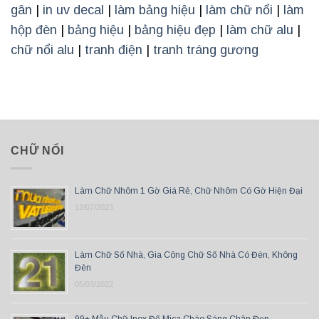
gân
|
in uv decal
|
làm bảng hiệu
|
làm chữ nổi
|
làm
hộp đèn
|
bảng hiệu
|
bảng hiệu đẹp
|
làm chữ alu
|
chữ nổi alu
|
tranh điện
|
tranh tráng gương
CHỮ NỔI
Làm Chữ Nhôm 1 Gờ Giá Rẻ, Chữ Nhôm Có Gờ Hiện Đại
12/07/2023
Làm Chữ Số Nhà, Gia Công Chữ Số Nhà Có Đèn, Không
Đèn
05/03/2022
99+ Mẫu Chữ Inox Đế Mica Cháo Sáng Chân Đẹp