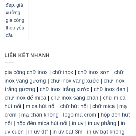
LIÊN KẾT NHANH
gia công chữ inox
|
chữ inox
|
chữ inox sơn
|
chữ
inox vàng gương
|
chữ inox vàng xước
|
chữ inox
trắng gương
|
chữ inox trắng xước
|
chữ inox đen
|
chữ inox đế mica
|
chữ inox sáng chân
|
chữ mica
hút nổi
|
mica hút nổi
|
chữ hút nổi
|
chữ mica
|
mạ
crom
|
mạ chân không
|
logo mạ crom
|
hộp đèn hút
nổi
|
hộp đèn mica hút nổi
|
in uv
|
in uv phẳng
|
in
uv cuộn
|
in uv dtf
|
in uv bạt 3m
|
in uv bạt không