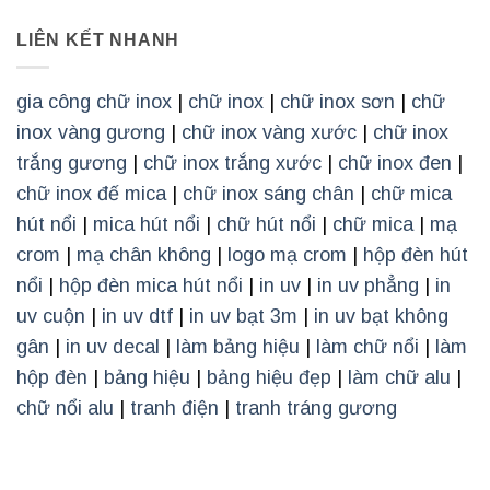
LIÊN KẾT NHANH
gia công chữ inox
|
chữ inox
|
chữ inox sơn
|
chữ
inox vàng gương
|
chữ inox vàng xước
|
chữ inox
trắng gương
|
chữ inox trắng xước
|
chữ inox đen
|
chữ inox đế mica
|
chữ inox sáng chân
|
chữ mica
hút nổi
|
mica hút nổi
|
chữ hút nổi
|
chữ mica
|
mạ
crom
|
mạ chân không
|
logo mạ crom
|
hộp đèn hút
nổi
|
hộp đèn mica hút nổi
|
in uv
|
in uv phẳng
|
in
uv cuộn
|
in uv dtf
|
in uv bạt 3m
|
in uv bạt không
gân
|
in uv decal
|
làm bảng hiệu
|
làm chữ nổi
|
làm
hộp đèn
|
bảng hiệu
|
bảng hiệu đẹp
|
làm chữ alu
|
chữ nổi alu
|
tranh điện
|
tranh tráng gương