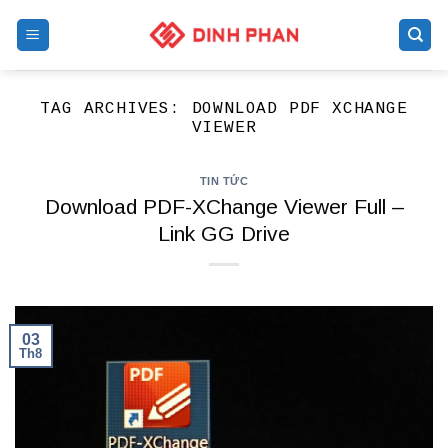
Skip
to
content
TAG ARCHIVES:
DOWNLOAD PDF XCHANGE
VIEWER
TIN TỨC
Download PDF-XChange Viewer Full –
Link GG Drive
03
Th8